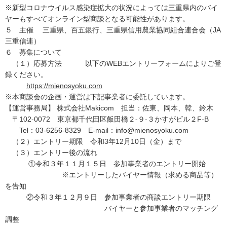
※新型コロナウイルス感染症拡大の状況によっては三重県内のバイ
ヤーもすべてオンライン型商談となる可能性があります。
５ 主催 三重県、百五銀行、三重県信用農業協同組合連合会（JA
三重信連）
６ 募集について
（１）応募方法 以下のWEBエントリーフォームによりご登
録ください。
https://mienosyoku.com
※本商談会の企画・運営は下記事業者に委託しています。
【運営事務局】 株式会社Makicom 担当：佐東、岡本、韓、鈴木
〒102-0072 東京都千代田区飯田橋２-９-３かすがビル２F-B
Tel：03-6256-8329 E-mail：info@mienosyoku.com
（２）エントリー期限 令和3年12月10日（金）まで
（３）エントリー後の流れ
①令和３年１１月１５日 参加事業者のエントリー開始
※エントリーしたバイヤー情報（求める商品等）
を告知
②令和３年１２月９日 参加事業者の商談エントリー期限
バイヤーと参加事業者のマッチング
調整