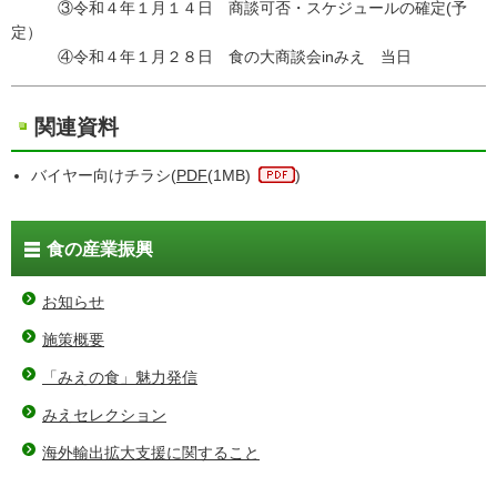
③令和４年１月１４日 商談可否・スケジュールの確定(予
定）
④令和４年１月２８日 食の大商談会inみえ 当日
関連資料
バイヤー向けチラシ(
PDF
(1MB)
)
食の産業振興
お知らせ
施策概要
「みえの食」魅力発信
みえセレクション
海外輸出拡大支援に関すること