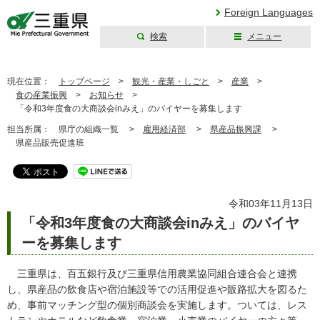
Foreign Languages
検索
メニュー
三重県公式ウェブ
サイト
現在位置：
トップページ
>
観光・産業・しごと
>
産業
>
食の産業振興
>
お知らせ
>
「令和3年度食の大商談会inみえ」のバイヤーを募集します
担当所属：
県庁の組織一覧 >
雇用経済部
>
県産品振興課
>
県産品販売促進班
令和03年11月13日
「令和3年度食の大商談会inみえ」のバイヤ
ーを募集します
三重県は、百五銀行及び三重県信用農業協同組合連合会と連携
し、県産品の飲食店や宿泊施設等での活用促進や販路拡大を図るた
め、事前マッチング型の個別商談会を実施します。ついては、レス