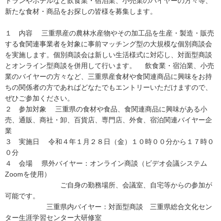
トランやホテルなど飲食業・宿泊業、小売業のバイヤーの方々等、
新たな食材・商品をお探しの皆様を募集します。
１ 内容 三重県産の農林水産物やその加工品を生産・製造・販売
する食関連事業者を対象に事前マッチング型の大規模な個別商談会
を実施します。個別商談会は新しい生活様式に対応し、対面型商談
とオンライン型商談を併用して行います。 飲食業・宿泊業、小売
業のバイヤーの方々など、三重県産食材や食関連商品に興味をお持
ちの関係者の方であればどなたでもエントリーいただけますので、
ぜひご参加ください。
２ 参加対象 三重県の食材や食品、食関連商品に興味がある小
売、通販、商社・卸、百貨店、専門店、外食、宿泊関連バイヤー企
業
３ 実施日 令和４年１月２８日（金）１０時００分から１７時０
０分
４ 会場 県外バイヤー：オンライン商談（ビデオ会議システム
Zoomを使用）
ご自身の勤務場所、会議室、自宅等からの参加が
可能です。
三重県内バイヤー：対面型商談 三重県総合文化セン
ター生涯学習センター大研修室