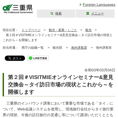
Foreign Languages
検索
メニュー
三重県公式ウェブ
サイト
現在位置：
トップページ
>
観光・産業・しごと
>
観光
>
第２回＃VISITMIEオンラインセミナー&意見交換会～タイ訪日市場の現状と
これから～を開催します
担当所属：
県庁の組織一覧 >
観光部 >
海外誘客課
>
海外誘客班
令和03年03月04日
第２回＃VISITMIEオンラインセミナー&意見
交換会～タイ訪日市場の現状とこれから～を
開催します
三重県のインバウンド誘客において重要な市場である「タイ」に
ついて、Web会議システムを使用し、現地旅行会社からタイ旅行業
界の現状、今後の訪日旅行の見通し等について講演いただくととも