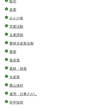
観光
産業
みえの食
営業活動
企業誘致
農林水産業全般
農業
畜産業
森林・林業
水産業
農山漁村
雇用・仕事さがし
科学技術