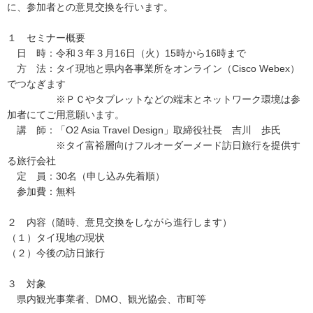
に、参加者との意見交換を行います。
１ セミナー概要
日 時：令和３年３月16日（火）15時から16時まで
方 法：タイ現地と県内各事業所をオンライン（Cisco Webex）
でつなぎます
※ＰＣやタブレットなどの端末とネットワーク環境は参
加者にてご用意願います。
講 師：「O2 Asia Travel Design」取締役社長 吉川 歩氏
※タイ富裕層向けフルオーダーメード訪日旅行を提供す
る旅行会社
定 員：30名（申し込み先着順）
参加費：無料
２ 内容（随時、意見交換をしながら進行します）
（１）タイ現地の現状
（２）今後の訪日旅行
３ 対象
県内観光事業者、DMO、観光協会、市町等