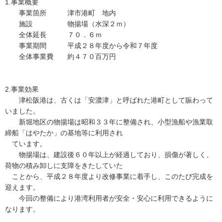
1.事業概要
事業箇所 津市港町 地内
施設 物揚場（水深２ｍ）
全体延長 ７０．６ｍ
事業期間 平成２８年度から令和７年度
全体事業費 約４７０百万円
2.事業効果
津松阪港は、古くは「安濃津」と呼ばれた港町として賑わって
いました。
新堀地区の物揚場は昭和３３年に整備され、小型漁船や漁業取
締船「はやたか」の基地等に利用され
ています。
物揚場は、建設後６０年以上が経過しており、損傷が著しく、
荷物の積み卸しに支障をきたしていた
ことから、平成２８年度より改修事業に着手し、このたび完成を
迎えます。
今回の整備により港湾利用者が安全・安心に利用できるように
なります。