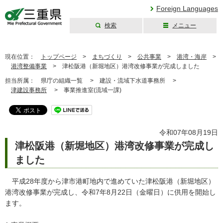
Foreign Languages
検索
メニュー
三重県公式ウェブ
サイト
現在位置：
トップページ
>
まちづくり
>
公共事業
>
港湾・海岸
>
港湾整備事業
>
津松阪港（新堀地区）港湾改修事業が完成しました
担当所属：
県庁の組織一覧 >
建設・流域下水道事務所 >
津建設事務所
>
事業推進室(流域一課)
令和07年08月19日
津松阪港（新堀地区）港湾改修事業が完成し
ました
平成28年度から津市港町地内で進めていた津松阪港（新堀地区）
港湾改修事業が完成し、令和7年8月22日（金曜日）に供用を開始し
ます。