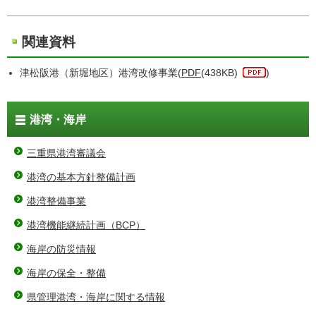
関連資料
津松阪港（新堀地区）港湾改修事業(
PDF
(438KB)
)
港湾・海岸
三重県港湾審議会
港湾の基本方針整備計画
港湾整備事業
港湾機能継続計画（BCP）
海岸の防災情報
海岸の保全・整備
県管理港湾・海岸に関する情報