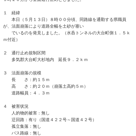
１ 経緯
本日（５月１３日）８時００分頃、同路線を通勤する県職員
が、法面崩落により道路全幅を土砂が塞い
でいるのを発見しました。（水呑トンネルの大台町側１．５ｋ
ｍ付近）
２ 通行止め規制区間
多気郡大台町大杉地内 延長９．２ｋｍ
３ 法面崩落の規模
長 さ：約１５ｍ
高 さ：約２０ｍ（崩落土高約５ｍ）
道路幅員：４．３ｍ
４ 被害状況
人的物的被害：無し
迂回路：有り（国道４２２号～国道４２号）
孤立集落：無し
バス路線：無し