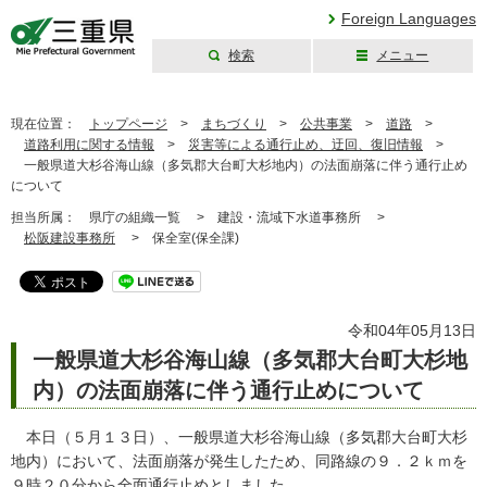
Foreign Languages
検索
メニュー
三重県公式ウェブ
サイト
現在位置：
トップページ
>
まちづくり
>
公共事業
>
道路
>
道路利用に関する情報
>
災害等による通行止め、迂回、復旧情報
>
一般県道大杉谷海山線（多気郡大台町大杉地内）の法面崩落に伴う通行止め
について
担当所属：
県庁の組織一覧 >
建設・流域下水道事務所 >
松阪建設事務所
>
保全室(保全課)
令和04年05月13日
一般県道大杉谷海山線（多気郡大台町大杉地
内）の法面崩落に伴う通行止めについて
本日（５月１３日）、一般県道大杉谷海山線（多気郡大台町大杉
地内）において、法面崩落が発生したため、同路線の９．２ｋｍを
９時２０分から全面通行止めとしました。