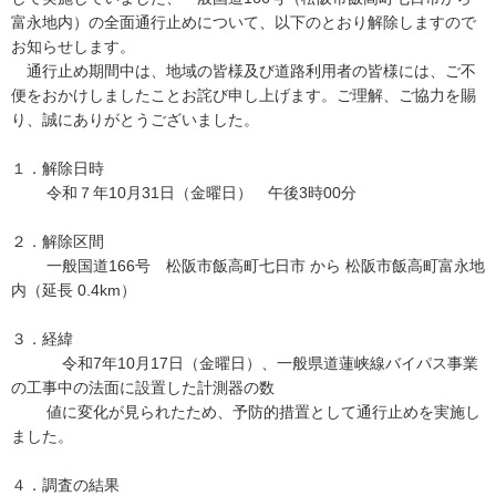
富永地内）の全面通行止めについて、以下のとおり解除しますので
お知らせします。
通行止め期間中は、地域の皆様及び道路利用者の皆様には、ご不
便をおかけしましたことお詫び申し上げます。ご理解、ご協力を賜
り、誠にありがとうございました。
１．解除日時
令和７年10月31日（金曜日） 午後3時00分
２．解除区間
一般国道166号 松阪市飯高町七日市 から 松阪市飯高町富永地
内（延長 0.4km）
３．経緯
令和7年10月17日（金曜日）、一般県道蓮峡線バイパス事業
の工事中の法面に設置した計測器の数
値に変化が見られたため、予防的措置として通行止めを実施し
ました。
４．調査の結果