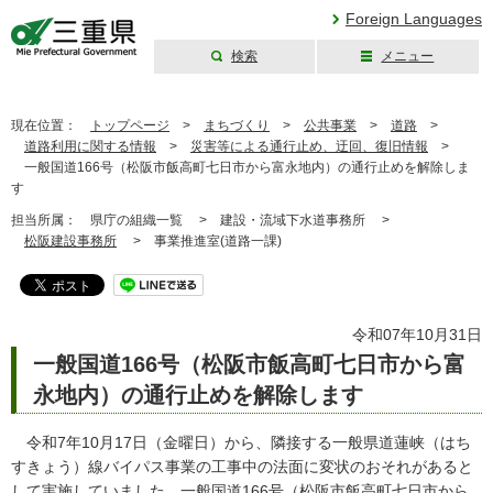
Foreign Languages
検索
メニュー
三重県公式ウェブ
サイト
現在位置：
トップページ
>
まちづくり
>
公共事業
>
道路
>
道路利用に関する情報
>
災害等による通行止め、迂回、復旧情報
>
一般国道166号（松阪市飯高町七日市から富永地内）の通行止めを解除しま
す
担当所属：
県庁の組織一覧 >
建設・流域下水道事務所 >
松阪建設事務所
>
事業推進室(道路一課)
令和07年10月31日
一般国道166号（松阪市飯高町七日市から富
永地内）の通行止めを解除します
令和7年10月17日（金曜日）から、隣接する一般県道蓮峡（はち
すきょう）線バイパス事業の工事中の法面に変状のおそれがあると
して実施していました、一般国道166号（松阪市飯高町七日市から