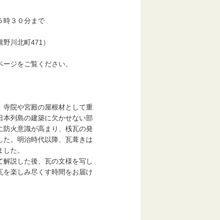
５時３０分まで
野川北町471）
ジをご覧ください。
院や宮殿の屋根材として重
列島の建築に欠かせない部
火意識が高まり、桟瓦の発
。明治時代以降、瓦葺きは
した。
解説した後、瓦の文様を写し
楽しみ尽くす時間をお届け