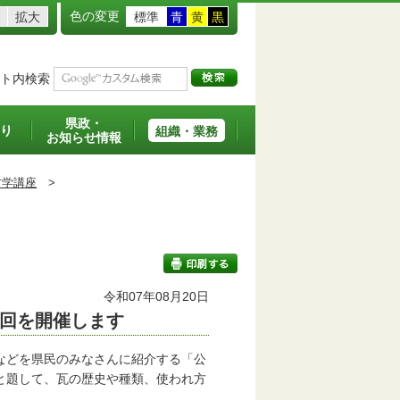
色の変更
拡大
標準
青
黄
黒
ト内検索
県政・
り
組織・業務
お知らせ情報
古学講座
>
令和07年08月20日
回を開催します
印刷する
などを県民のみなさんに紹介する「公
と題して、瓦の歴史や種類、使われ方