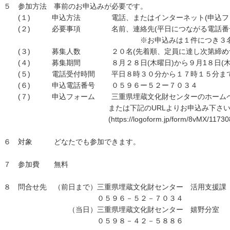
５ 参加方法 事前のお申込みが必要です。
(１) 申込方法 電話、またはインターネット(申込フォ
(２) 必要事項 名前、連絡先(平日につながる電話番
※お申込みは１件につき３名
(３) 募集人数 ２０名(先着順、定員に達し次第締め切
(４) 募集期間 ８月２８日(木曜日)から９月1８日(木
(５) 電話受付時間 平日８時３０分から１７時１５分ま
(６) 申込電話番号 ０５９６ー５２ー７０３４
(７) 申込フォーム 三重県埋蔵文化財センターのホームペ
または下記のURLよりお申込み下さい
(https://logoform.jp/form/8vMX/117308
６ 対象 どなたでも参加できます。
７ 参加費 無料
８ 問合せ先 （前日まで）三重県埋蔵文化財センター 活用支
０５９６－５２－７０３４
（当日）三重県埋蔵文化財センター 嬉野分室
０５９８－４２－５８８６