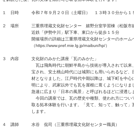
１ 日時 令和７年９月２０日（土曜日） １３時３０分から１
２ 場所 三重県埋蔵文化財センター 嬉野分室学習棟（松阪市嬉
近鉄「伊勢中川」駅下車、東口から徒歩１５分
開催場所の詳細は三重県埋蔵文化財センターのホームペー
（https://www.pref.mie.lg.jp/maibun/hp/）
３ 内容 文化財のみかた講座「瓦のみかた」
瓦は飛鳥時代に朝鮮半島から技術が導入されて以来、寺
宝され、安土桃山時代には城郭にも用いられるなど、日本
材となりました。江戸時代中期以降は、城下町を中心に防
明により、武家以外でも瓦を屋根に葺くようになりました
急速に広まり「日本の風景」と呼ばれるほどに浸透しま
今回の講座では、瓦の歴史や種類、使われ方について
取る拓本体験を行います。「見て、知って、触って」瓦を
します。
４ 講師 水谷 侃司（三重県埋蔵文化財センター職員）