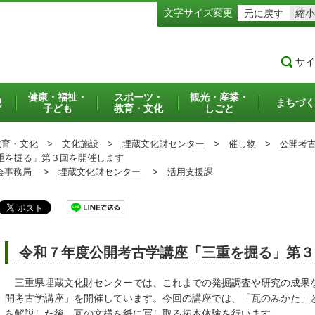
文字サイズ変更
元に戻す
縮小
サイ
健康・福祉・
スポーツ・
観光・産業・
犯
まちづく
子ども
教育・文化
しごと
教育・文化
>
文化施設
>
埋蔵文化財センター
>
催し物
>
公開考
重を掘る」第３回を開催します
事務局 >
埋蔵文化財センター
>
活用支援課
令和７年度公開考古学講座「三重を掘る」第３
三重県埋蔵文化財センターでは、これまでの発掘調査や研究の成果
開考古学講座」を開催しています。今回の講座では、「瓦のみかた」
を解説した後、瓦の文様を紙に写し取る拓本体験を行います。