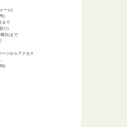
ーム)
号)
まで
り)
曜日)まで
で
ージからアクセス
。
6)
援課