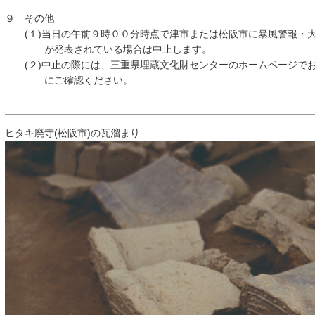
９ その他
(１)当日の午前９時００分時点で津市または松阪市に暴風警報・大
が発表されている場合は中止します。
(２)中止の際には、三重県埋蔵文化財センターのホームページでお
にご確認ください。
ヒタキ廃寺(松阪市)の瓦溜まり