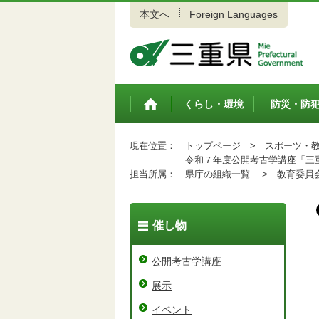
本文へ
Foreign Languages
三重県公式ウェブサイト
くらし・環境
防災・防
トップペ
ージ
現在位置：
トップページ
>
スポーツ・
令和７年度公開考古学講座「三
担当所属：
県庁の組織一覧 >
教育委員会
催し物
公開考古学講座
展示
イベント