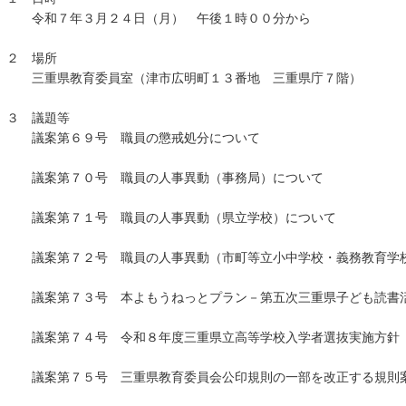
令和７年３月２４日（月） 午後１時００分から
２ 場所
三重県教育委員室（津市広明町１３番地 三重県庁７階）
３ 議題等
議案第６９号 職員の懲戒処分について
議案第７０号 職員の人事異動（事務局）について
議案第７１号 職員の人事異動（県立学校）について
議案第７２号 職員の人事異動（市町等立小中学校・義務教育学
議案第７３号 本よもうねっとプラン－第五次三重県子ども読書活
議案第７４号 令和８年度三重県立高等学校入学者選抜実施方針
議案第７５号 三重県教育委員会公印規則の一部を改正する規則