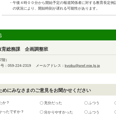
・午後４時００分から開始予定の報道関係者に対する教育長定例記
の状況により、開始時刻が遅れる可能性があります。
先
教育総務課 企画調整班
7階）
：059-224-2319
メールアドレス：
kyoiku@pref.mie.lg.jp
ためにみなさまのご意見をお聞かせください
たか？
充分だった
ふつう
かったですか？
分かりやすかった
ふつう