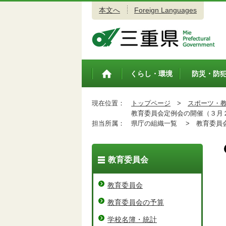
本文へ
Foreign Languages
三重県公式ウェブサイト
くらし・環境
防災・防
トップペ
ージ
現在位置：
トップページ
>
スポーツ・
教育委員会定例会の開催（３月
担当所属：
県庁の組織一覧 >
教育委員会
教育委員会
教育委員会
教育委員会の予算
学校名簿・統計