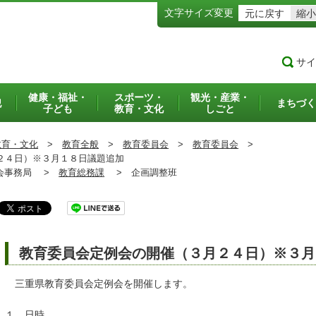
文字サイズ変更
元に戻す
縮小
サイ
健康・福祉・
スポーツ・
観光・産業・
犯
まちづく
子ども
教育・文化
しごと
教育・文化
>
教育全般
>
教育委員会
>
教育委員会
>
２４日）※３月１８日議題追加
事務局 >
教育総務課
>
企画調整班
教育委員会定例会の開催（３月２４日）※３月
三重県教育委員会定例会を開催します。
１ 日時