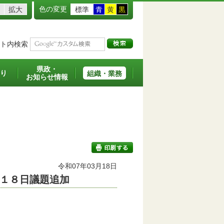
色の変更
拡大
標準
青
黄
黒
ト内検索
県政・
り
組織・業務
お知らせ情報
令和07年03月18日
１８日議題追加
印刷する