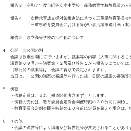
報告３ 令和７年度市町等立小中学校・義務教育学校教職員の人
報告４ 「次世代育成支援対策推進法に基づく三重県教育委員会特
「三重県教育委員会における障がい者活躍推進計画（案）
報告５ 県立高等学校の活性化について
４ 公開、非公開の別
会議は原則公開にて行いますが、議案等の内容（人事に関すること
議案第６９号から議案第７２号及び報告１から報告３については、
（非公開の議案等は、会議の冒頭で決定されます）。
当日は、非公開の議案の審議等を行った後、公開の議案の審議等
５ 傍聴
・傍聴定員は、５名（報道関係者含まず）とします。
・傍聴の受付は、教育委員会定例会開催時刻の３０分前に開始し、
・教育委員会定例会開催時刻の１０分前に定員を超えた場合は、
６ その他
・会議の運営等により議題及び報告題等が変更されることがあり