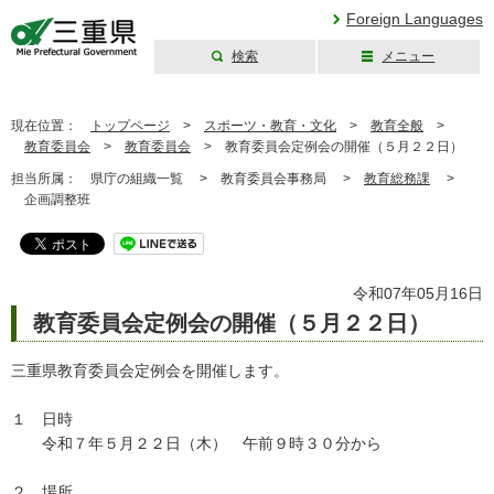
Foreign Languages
検索
メニュー
三重県公式ウェブ
サイト
現在位置：
トップページ
>
スポーツ・教育・文化
>
教育全般
>
教育委員会
>
教育委員会
>
教育委員会定例会の開催（５月２２日）
担当所属：
県庁の組織一覧 >
教育委員会事務局 >
教育総務課
>
企画調整班
令和07年05月16日
教育委員会定例会の開催（５月２２日）
三重県教育委員会定例会を開催します。
１ 日時
令和７年５月２２日（木） 午前９時３０分から
２ 場所