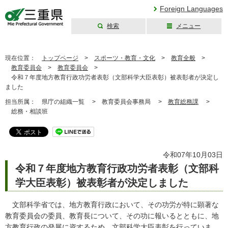
Foreign Languages
検索
メニュー
三重県公式ウェブ
サイト
現在位置：
トップページ
>
スポーツ・教育・文化
>
教育全般
>
教育委員会
>
教育委員会
>
令和７年度地方教育行政功労者表彰（文部科学大臣表彰）被表彰者が決定し
ました
担当所属：
県庁の組織一覧 >
教育委員会事務局 >
教育総務課
>
総務・相談班
令和07年10月03日
令和７年度地方教育行政功労者表彰（文部科
学大臣表彰）被表彰者が決定しました
文部科学省では、地方教育行政において、その功労が特に顕著な
教育委員会の委員、教育長について、その功に報いるとともに、地
方教育行政の発展に資するため、文部科学大臣表彰を行っていま