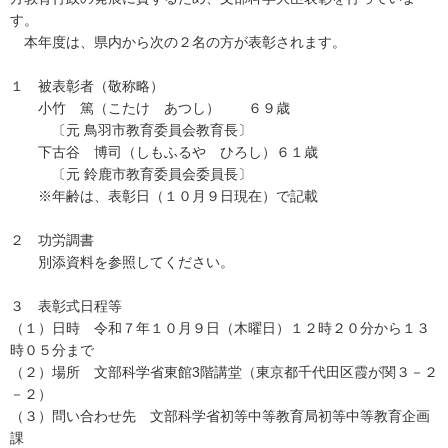
す。
本年度は、県内から次の２名の方が表彰されます。
１ 被表彰者（敬称略）
小竹 篤（こたけ あつし） ６９歳
〔元 鳥羽市教育委員会教育長〕
下古谷 博司（しもふるや ひろし）６１歳
〔元 鈴鹿市教育委員会委員長〕
※年齢は、表彰日（１０月９日現在）で記載
２ 功労調書
別添資料を参照してください。
３ 表彰式日程等
（１）日時 令和７年１０月９日（木曜日）１２時２０分から１３
時０５分まで
（２）場所 文部科学省東館3階講堂（東京都千代田区霞が関３－２
－２）
（３）問い合わせ先 文部科学省初等中等教育局初等中等教育企画
課