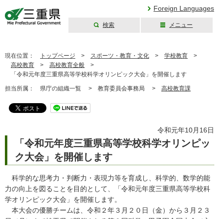
Foreign Languages
検索
メニュー
三重県公式ウェブ
サイト
現在位置：
トップページ
>
スポーツ・教育・文化
>
学校教育
>
高校教育
>
高校教育全般
>
「令和元年度三重県高等学校科学オリンピック大会」を開催します
担当所属：
県庁の組織一覧 >
教育委員会事務局 >
高校教育課
令和元年10月16日
「令和元年度三重県高等学校科学オリンピッ
ク大会」を開催します
科学的な思考力・判断力・表現力等を育成し、科学的、数学的能
力の向上を図ることを目的として、「令和元年度三重県高等学校科
学オリンピック大会」を開催します。
本大会の優勝チームは、令和２年３月２０日（金）から３月２３