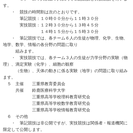
す。
・ 競技の時間割は次のとおりです。
筆記競技：１０時００分から１１時３０分
実技競技：１２時３０分から１３時４５分
１４時１５分から１５時３０分
・ 筆記競技では、各チーム６人の生徒が物理、化学、生物、
地学、数学、情報の各分野の問題に取り
組みます。
・ 実技競技では、各チーム３人の生徒が力学分野の実験（物
理）、滴定実験（化学）、細胞の観察
（生物）、天体の動きに係る実験（地学）の問題に取り組み
ます。
５ 主催 三重県教育委員会
共催 鈴鹿医療科学大学
三重県高等学校理科教育研究会
三重県高等学校数学教育研究会
三重県高等学校情報教育研究会
６ その他
・ 筆記競技は非公開ですが、実技競技は関係者・報道機関に
限定して公開します。