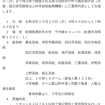
日（月）まで埼玉県で開催される第９回科学の甲子園全国大会（主
催：国立研究開発法人科学技術振興機構）に三重県代表として出場
します。
１ 日 時 令和元年１０月２０日（日）９時４０分から１７時
００分まで
２ 場 所 鈴鹿医療科学大学 千代崎キャンパス（鈴鹿市岸岡
町１００１－１）
３ 参加校 桑名高校、津田学園高校、四日市高校、四日市南高
校、
四日市西高校、暁高校、神戸高校、鈴鹿高校、津高
校、
津東高校、高田高校、松阪高校、三重高校、伊勢高
校、
上野高校、桜丘高校
以上、１６校１６チーム（参加人数１２３名）
※学校数、チーム数は昨年度と同数で最多、人数は
過去最多
参加対象は１、２年生の高校生
４ 実施内容
・ １チーム６人以上８人以内で筆記競技と実技競技を行いま