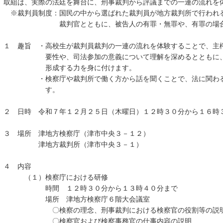
取組は、実際の法廷を舞台に、刑事裁判から評議までの一連の流れを
※裁判員制度：国民の中から選ばれた裁判員が地方裁判所で行われ
裁判官とともに、被告人の有罪・無罪や、有罪の場合は
１ 趣旨 ・高校生が裁判員裁判の一連の流れを体験することで、主
要性や、司法参加の意義について理解を深めるとともに、他
形成する力を身に付けます。
・検察庁や裁判所で働く方から話を聞くことで、法に関わる仕
す。
２ 日時 令和７年１２月２５日（木曜日）１２時３０分から１６時
３ 場所 津地方検察庁（津市中央３－１２）
津地方裁判所（津市中央３－１）
４ 内容
（１）検察庁における研修
時間 １２時３０分から１３時４０分まで
場所 津地方検察庁６階大会議室
〇検察の理念、刑事裁判における検察官の役割等の説
〇検察官および検察事務官の仕事内容の説明