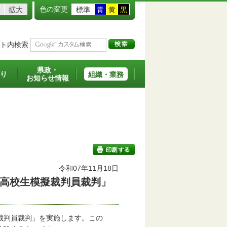
色の変更
拡大
標準
青
黄
黒
ト内検索
県政・
り
組織・業務
お知らせ情報
令和07年11月18日
高校生模擬裁判員裁判」
印刷する
裁判員裁判」を実施します。この