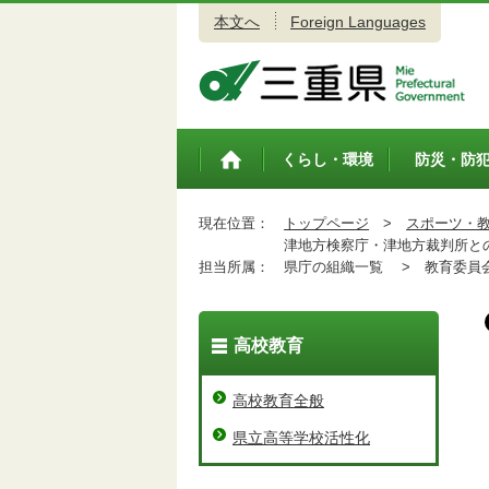
本文へ
Foreign Languages
三重県公式ウェブサイト
くらし・環境
防災・防
トップペ
ージ
現在位置：
トップページ
>
スポーツ・
津地方検察庁・津地方裁判所との
担当所属：
県庁の組織一覧 >
教育委員会
高校教育
高校教育全般
県立高等学校活性化