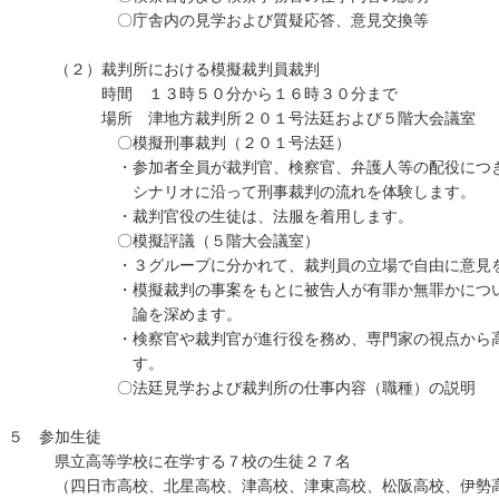
〇庁舎内の見学および質疑応答、意見交換等
（２）裁判所における模擬裁判員裁判
時間 １３時５０分から１６時３０分まで
場所 津地方裁判所２０１号法廷および５階大会議室
〇模擬刑事裁判（２０１号法廷）
・参加者全員が裁判官、検察官、弁護人等の配役につき、
シナリオに沿って刑事裁判の流れを体験します。
・裁判官役の生徒は、法服を着用します。
〇模擬評議（５階大会議室）
・３グループに分かれて、裁判員の立場で自由に意見を
・模擬裁判の事案をもとに被告人が有罪か無罪かについて
論を深めます。
・検察官や裁判官が進行役を務め、専門家の視点から高校
す。
〇法廷見学および裁判所の仕事内容（職種）の説明
５ 参加生徒
県立高等学校に在学する７校の生徒２７名
（四日市高校、北星高校、津高校、津東高校、松阪高校、伊勢高