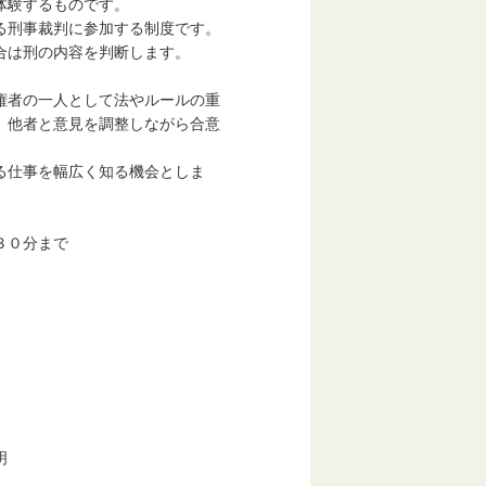
体験するものです。
る刑事裁判に参加する制度です。
刑の内容を判断します。
権者の一人として法やルールの重
者と意見を調整しながら合意
事を幅広く知る機会としま
３０分まで
明