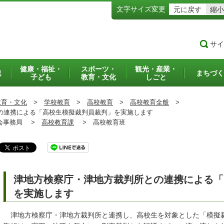
文字サイズ変更
元に戻す
縮小
サイ
健康・福祉・
スポーツ・
観光・産業・
犯
まちづく
子ども
教育・文化
しごと
教育・文化
>
学校教育
>
高校教育
>
高校教育全般
>
連携による「高校生模擬裁判員裁判」を実施します
事務局 >
高校教育課
>
高校教育班
津地方検察庁・津地方裁判所との連携による「
を実施します
津地方検察庁・津地方裁判所と連携し、高校生を対象とした「模擬