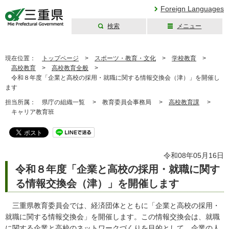
Foreign Languages
検索
メニュー
三重県公式ウェブ
サイト
現在位置：
トップページ
>
スポーツ・教育・文化
>
学校教育
>
高校教育
>
高校教育全般
>
令和８年度「企業と高校の採用・就職に関する情報交換会（津）」を開催し
ます
担当所属：
県庁の組織一覧 >
教育委員会事務局 >
高校教育課
>
キャリア教育班
令和08年05月16日
令和８年度「企業と高校の採用・就職に関す
る情報交換会（津）」を開催します
三重県教育委員会では、経済団体とともに「企業と高校の採用・
就職に関する情報交換会」を開催します。この情報交換会は、就職
に関する企業と高校のネットワークづくりを目的として、企業の人