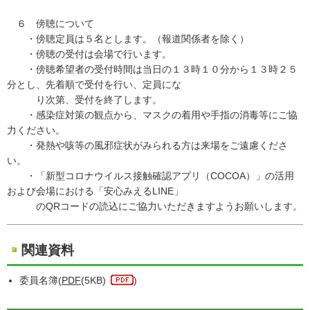
６ 傍聴について
・傍聴定員は５名とします。（報道関係者を除く）
・傍聴の受付は会場で行います。
・傍聴希望者の受付時間は当日の１３時１０分から１３時２５
分とし、先着順で受付を行い、定員にな
り次第、受付を終了します。
・感染症対策の観点から、マスクの着用や手指の消毒等にご協
力ください。
・発熱や咳等の風邪症状がみられる方は来場をご遠慮くださ
い。
・「新型コロナウイルス接触確認アプリ（COCOA）」の活用
および会場における「安心みえるLINE」
のQRコードの読込にご協力いただきますようお願いします。
関連資料
委員名簿(
PDF
(5KB)
)