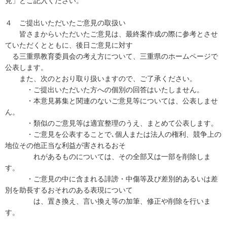
見」とご記入ください。
４ ご提出いただいたご意見の取扱い
皆さまからいただいたご意見は、最終案作成の際に参考とさせ
ていただくとともに、後日ご意見に対す
る三重県教育委員会の考え方について、三重県のホームページで
公表します。
また、次のとおり取り扱いますので、ご了承ください。
・ご提出いただいた方への個別の回答はいたしません。
・本意見募集と関連のないご意見等については、公表しませ
ん。
・類似のご意見等は適宜整理のうえ、まとめて公表します。
・ご意見を公表することで､個人または法人の権利、競争上の
地位その他正当な利益が害されるおそ
れがあるものについては、その全部又は一部を削除しま
す。
・ご意見の中に含まれる誹謗・中傷等及び差別的あるいは差
別を助長するおそれのある表現について
は、置き換え、言い換え等の加筆、修正や削除を行いま
す。