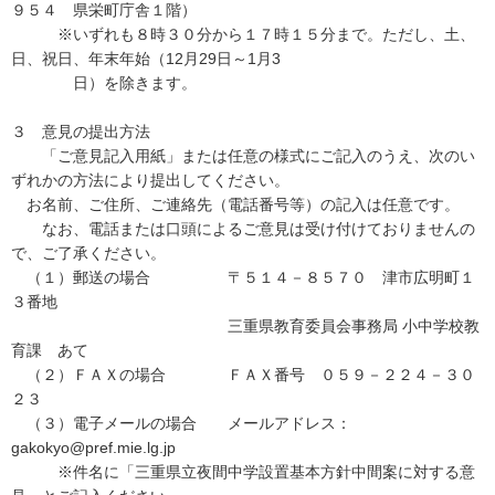
９５４ 県栄町庁舎１階）
※いずれも８時３０分から１７時１５分まで。ただし、土、
日、祝日、年末年始（12月29日～1月3
日）を除きます。
３ 意見の提出方法
「ご意見記入用紙」または任意の様式にご記入のうえ、次のい
ずれかの方法により提出してください。
お名前、ご住所、ご連絡先（電話番号等）の記入は任意です。
なお、電話または口頭によるご意見は受け付けておりませんの
で、ご了承ください。
（１）郵送の場合 〒５１４－８５７０ 津市広明町１
３番地
三重県教育委員会事務局 小中学校教
育課 あて
（２）ＦＡＸの場合 ＦＡＸ番号 ０５９－２２４－３０
２３
（３）電子メールの場合 メールアドレス：
gakokyo@pref.mie.lg.jp
※件名に「三重県立夜間中学設置基本方針中間案に対する意