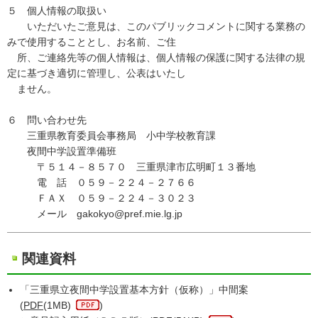
５ 個人情報の取扱い
いただいたご意見は、このパブリックコメントに関する業務の
みで使用することとし、お名前、ご住
所、ご連絡先等の個人情報は、個人情報の保護に関する法律の規
定に基づき適切に管理し、公表はいたし
ません。
６ 問い合わせ先
三重県教育委員会事務局 小中学校教育課
夜間中学設置準備班
〒５１４－８５７０ 三重県津市広明町１３番地
電 話 ０５９－２２４－２７６６
ＦＡＸ ０５９－２２４－３０２３
メール gakokyo@pref.mie.lg.jp
関連資料
「三重県立夜間中学設置基本方針（仮称）」中間案
(
PDF
(1MB)
)