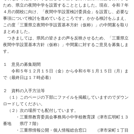
ため、県立の夜間中学を設置することとしました。現在、令和７年
４月の開校に向け、「夜間中学設置検討委員会」を設置し、必要な
事項について検討を進めているところです。かかる検討をふまえ、
この度「三重県立夜間中学設置基本方針（仮称）」の中間案を取り
まとめました。
つきましては、県民の皆さまの声を反映させるため、「三重県立
夜間中学設置基本方針（仮称）」中間案に対するご意見を募集しま
す。
１ 意見の募集期間
令和５年１２月１５日（金）から令和６年１月１５日（月）ま
で（最終日は１７時必着）
２ 資料の入手方法等
（１）このページの下部にファイルを掲載していますのでダウン
ロードしてください。
（２）次の場所でも配付しています。
・三重県教育委員会事務局小中学校教育課（津市広明町１３
番地 県庁７階）
・三重県情報公開・個人情報総合窓口 （津市栄町１丁目