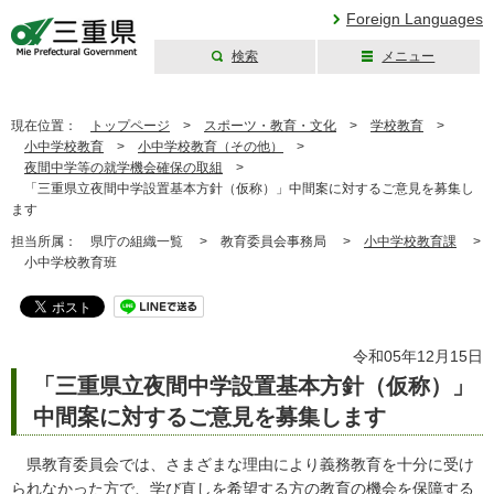
Foreign Languages
検索
メニュー
三重県公式ウェブ
サイト
現在位置：
トップページ
>
スポーツ・教育・文化
>
学校教育
>
小中学校教育
>
小中学校教育（その他）
>
夜間中学等の就学機会確保の取組
>
「三重県立夜間中学設置基本方針（仮称）」中間案に対するご意見を募集し
ます
担当所属：
県庁の組織一覧 >
教育委員会事務局 >
小中学校教育課
>
小中学校教育班
令和05年12月15日
「三重県立夜間中学設置基本方針（仮称）」
中間案に対するご意見を募集します
県教育委員会では、さまざまな理由により義務教育を十分に受け
られなかった方で、学び直しを希望する方の教育の機会を保障する