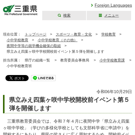
Foreign Languages
検索
メニュー
三重県公式ウェブ
サイト
現在位置：
トップページ
>
スポーツ・教育・文化
>
学校教育
>
小中学校教育
>
小中学校教育（その他）
>
夜間中学等の就学機会確保の取組
>
県立みえ四葉ヶ咲中学校開校前イベント第５弾を開催します
担当所属：
県庁の組織一覧 >
教育委員会事務局 >
小中学校教育課
>
小中学校教育班
令和06年10月29日
県立みえ四葉ヶ咲中学校開校前イベント第５
弾を開催します
三重県教育委員会では、令和７年４月に夜間中学「県立みえ四葉
ヶ咲中学校」（学びの多様化学校としても文部科学省に申請中）を
開校するにあたり、県民の皆さんに広く周知するため、開校前イベ