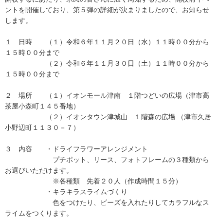
ントを開催しており、第５弾の詳細が決まりましたので、お知らせ
します。
１ 日時 （１）令和６年１１月２０日（水）１１時００分から
１５時００分まで
（２）令和６年１１月３０日（土）１１時００分から
１５時００分まで
２ 場所 （１）イオンモール津南 １階つどいの広場（津市高
茶屋小森町１４５番地）
（２）イオンタウン津城山 １階森の広場 （津市久居
小野辺町１１３０－７）
３ 内容 ・ドライフラワーアレンジメント
プチポット、リース、フォトフレームの３種類から
お選びいただけます。
※各種類 先着２０人（作成時間１５分）
・キラキラスライムづくり
色をつけたり、ビーズを入れたりしてカラフルなス
ライムをつくります。