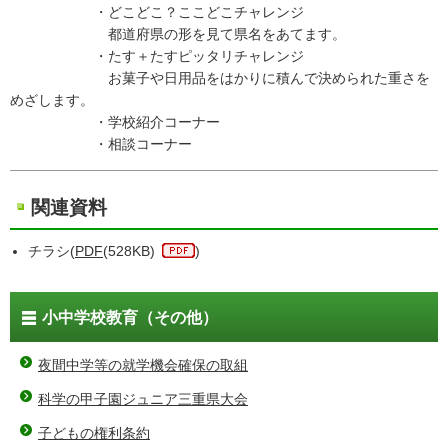
・どこどこ？ここどこチャレンジ
都道府県の形を見て県名をあてます。
・たす＋たすピッタリチャレンジ
お菓子や日用品をはかりに積んで決められた重さを
めざします。
・学校紹介コーナー
・相談コーナー
関連資料
チラシ(
PDF
(528KB)
)
小中学校教育（その他）
夜間中学等の就学機会確保の取組
科学の甲子園ジュニア三重県大会
子どもの権利条約