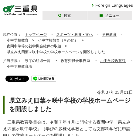
Foreign Languages
検索
メニュー
三重県公式ウェブ
サイト
現在位置：
トップページ
>
スポーツ・教育・文化
>
学校教育
>
小中学校教育
>
小中学校教育（その他）
>
夜間中学等の就学機会確保の取組
>
県立みえ四葉ヶ咲中学校の学校ホームページを開設しました
担当所属：
県庁の組織一覧 >
教育委員会事務局 >
小中学校教育課
>
小中学校教育班
令和07年03月01日
県立みえ四葉ヶ咲中学校の学校ホームページ
を開設しました
三重県教育委員会は、令和７年４月に開校する夜間中学「県立み
え四葉ヶ咲中学校」（学びの多様化学校としても文部科学省に申請
中）の学校ホームページを開設しました。