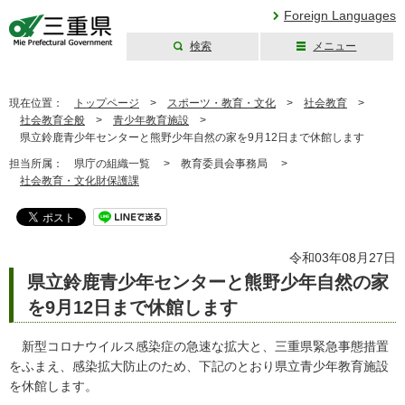
Foreign Languages
検索
メニュー
三重県公式ウェブ
サイト
現在位置：
トップページ
>
スポーツ・教育・文化
>
社会教育
>
社会教育全般
>
青少年教育施設
>
県立鈴鹿青少年センターと熊野少年自然の家を9月12日まで休館します
担当所属：
県庁の組織一覧 >
教育委員会事務局 >
社会教育・文化財保護課
令和03年08月27日
県立鈴鹿青少年センターと熊野少年自然の家
を9月12日まで休館します
新型コロナウイルス感染症の急速な拡大と、三重県緊急事態措置
をふまえ、感染拡大防止のため、下記のとおり県立青少年教育施設
を休館します。