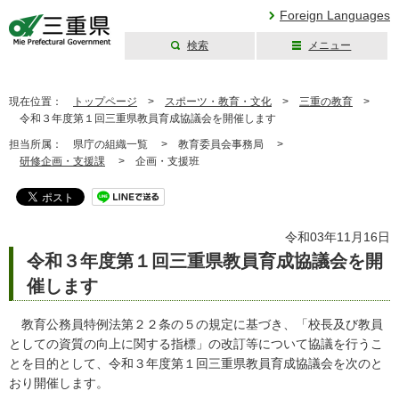
Foreign Languages
検索
メニュー
三重県公式ウェブ
サイト
現在位置：
トップページ
>
スポーツ・教育・文化
>
三重の教育
>
令和３年度第１回三重県教員育成協議会を開催します
担当所属：
県庁の組織一覧 >
教育委員会事務局 >
研修企画・支援課
>
企画・支援班
令和03年11月16日
令和３年度第１回三重県教員育成協議会を開
催します
教育公務員特例法第２２条の５の規定に基づき、「校長及び教員
としての資質の向上に関する指標」の改訂等について協議を行うこ
とを目的として、令和３年度第１回三重県教員育成協議会を次のと
おり開催します。