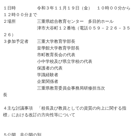
１日時 令和３年１１月１９日（金） １０時００分から
１２時００分まで
２場所 三重県総合教育センター 多目的ホール
津市大谷町１２番地（電話０５９－２２６－３５
２６）
３参加予定者 三重大学教育学部長
皇學館大学教育学部長
市町教育長会の代表
小中学校及び県立学校の代表
保護者の代表
学識経験者
企業関係者
三重県教育委員会事務局研修担当次
長
４主な討議事項 「校長及び教員としての資質の向上に関する指
標」における改訂の方向性等について
５公開、非公開の別