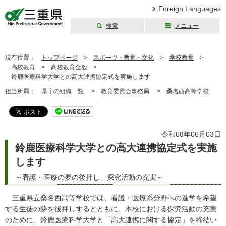
Foreign Languages
検索
メニュー
三重県公式ウェブ
サイト
現在位置：
トップページ
>
スポーツ・教育・文化
>
学校教育
>
高校教育
>
高校教育全般
>
鈴鹿医療科学大学との高大連携協定式を実施します
担当所属：
県庁の組織一覧 >
教育委員会事務局 >
桑名西高等学校
令和08年06月03日
鈴鹿医療科学大学との高大連携協定式を実施
します
～看護・医療の夢の後押し、探究活動の充実～
三重県立桑名西高等学校では、看護・医療系分野への進学を希望
する生徒の夢を後押しするとともに、本校における探究活動の充実
のために、鈴鹿医療科学大学と「高大連携に関する協定」を締結い