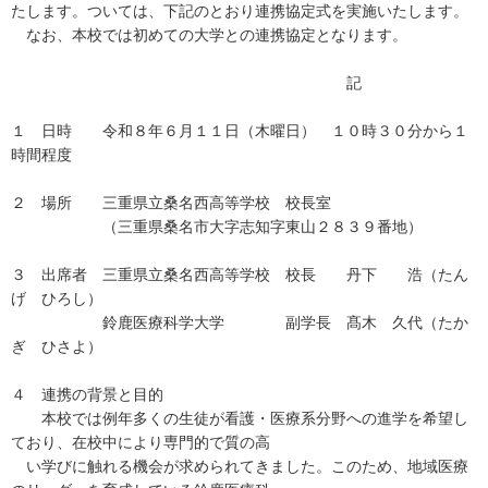
たします。ついては、下記のとおり連携協定式を実施いたします。
なお、本校では初めての大学との連携協定となります。
記
１ 日時 令和８年６月１１日（木曜日） １０時３０分から１
時間程度
２ 場所 三重県立桑名西高等学校 校長室
（三重県桑名市大字志知字東山２８３９番地）
３ 出席者 三重県立桑名西高等学校 校長 丹下 浩（たん
げ ひろし）
鈴鹿医療科学大学 副学長 髙木 久代（たか
ぎ ひさよ）
４ 連携の背景と目的
本校では例年多くの生徒が看護・医療系分野への進学を希望し
ており、在校中により専門的で質の高
い学びに触れる機会が求められてきました。このため、地域医療