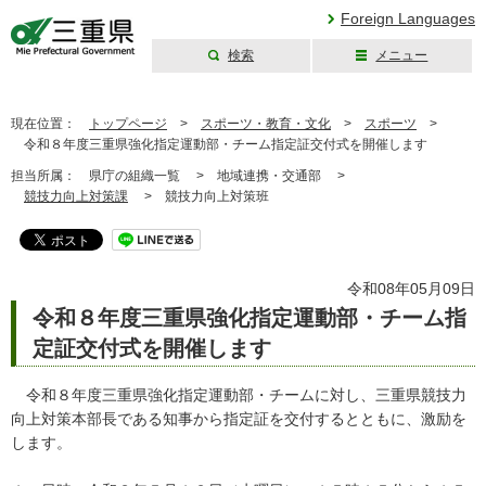
Foreign Languages
検索
メニュー
三重県公式ウェブ
サイト
現在位置：
トップページ
>
スポーツ・教育・文化
>
スポーツ
>
令和８年度三重県強化指定運動部・チーム指定証交付式を開催します
担当所属：
県庁の組織一覧 >
地域連携・交通部 >
競技力向上対策課
>
競技力向上対策班
令和08年05月09日
令和８年度三重県強化指定運動部・チーム指
定証交付式を開催します
令和８年度三重県強化指定運動部・チームに対し、三重県競技力
向上対策本部長である知事から指定証を交付するとともに、激励を
します。