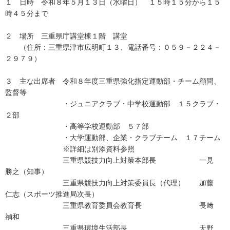
１ 日時 令和８年５月１３日（水曜日） １５時１５分から１５
時４５分まで
２ 場所 三重県庁講堂棟１階 講堂
（住所：三重県津市広明町１３、電話番号：０５９－２２４－
２９７９）
３ 主な出席者 令和８年度三重県強化指定運動部・チーム顧問、
監督等
・ジュニアクラブ・中学校運動部 １５クラブ・
２部
・高等学校運動部 ５７部
・大学運動部、企業・クラブチーム １７チーム
※詳細は別添資料参照
三重県競技力向上対策本部長 一見
勝之（知事）
三重県競技力向上対策委員長（代理） 加藤
仁志（スポーツ推進局次長）
三重県教育委員会教育長 長﨑
禎和
三重県環境生活部長 天野