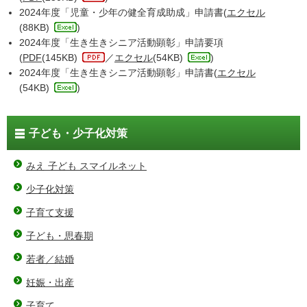
2024年度「児童・少年の健全育成助成」申請書(
エクセル
(88KB)
)
2024年度「生き生きシニア活動顕彰」申請要項
(
PDF
(145KB)
／
エクセル
(54KB)
)
2024年度「生き生きシニア活動顕彰」申請書(
エクセル
(54KB)
)
子ども・少子化対策
みえ 子ども スマイルネット
少子化対策
子育て支援
子ども・思春期
若者／結婚
妊娠・出産
子育て