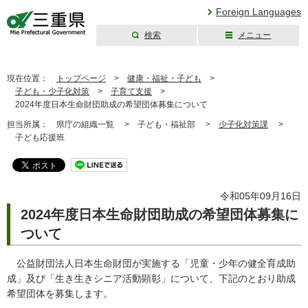
Foreign Languages
検索
メニュー
三重県公式ウェブ
サイト
現在位置：
トップページ
>
健康・福祉・子ども
>
子ども・少子化対策
>
子育て支援
>
2024年度日本生命財団助成の希望団体募集について
担当所属：
県庁の組織一覧 >
子ども・福祉部 >
少子化対策課
>
子ども応援班
令和05年09月16日
2024年度日本生命財団助成の希望団体募集に
ついて
公益財団法人日本生命財団が実施する「児童・少年の健全育成助
成」及び「生き生きシニア活動顕彰」について、下記のとおり助成
希望団体を募集します。