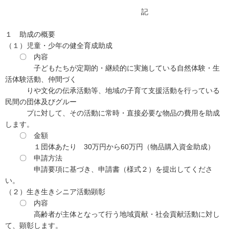
記
１ 助成の概要
（１）児童・少年の健全育成助成
〇 内容
子どもたちが定期的・継続的に実施している自然体験・生
活体験活動、仲間づく
りや文化の伝承活動等、地域の子育て支援活動を行っている
民間の団体及びグルー
プに対して、その活動に常時・直接必要な物品の費用を助成
します。
〇 金額
１団体あたり 30万円から60万円（物品購入資金助成）
〇 申請方法
申請要項に基づき、申請書（様式２）を提出してくださ
い。
（２）生き生きシニア活動顕彰
〇 内容
高齢者が主体となって行う地域貢献・社会貢献活動に対し
て、顕彰します。