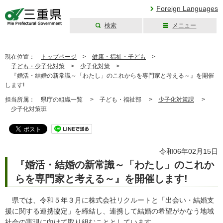
Foreign Languages
検索
メニュー
三重県公式ウェブ
サイト
現在位置：
トップページ
>
健康・福祉・子ども
>
子ども・少子化対策
>
少子化対策
>
『婚活・結婚の新常識～「わたし」のこれからを専門家と考える～』を開催
します!
担当所属：
県庁の組織一覧 >
子ども・福祉部 >
少子化対策課
>
少子化対策班
令和06年02月15日
『婚活・結婚の新常識～「わたし」のこれか
らを専門家と考える～』を開催します!
県では、令和５年３月に株式会社リクルートと「出会い・結婚支
援に関する連携協定」を締結し、連携して結婚の希望がかなう地域
社会の実現に向けて取り組むこととしています。