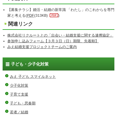
【募集チラシ】婚活・結婚の新常識 「わたし」のこれからを専門
家と考える(
PDF
(313KB)
)
関連リンク
株式会社リクルートとの「出会い・結婚支援に関する連携協定」
参加申し込みフォーム【３月３日（日）期限、先着順】
みえ結婚支援プロジェクトチームのご案内
子ども・少子化対策
みえ 子ども スマイルネット
少子化対策
子育て支援
子ども・思春期
若者／結婚