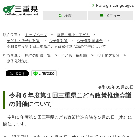
Foreign Languages
検索
メニュー
三重県公式ウェブ
サイト
現在位置：
トップページ
>
健康・福祉・子ども
>
子ども・少子化対策
>
少子化対策
>
少子化対策総合
>
令和６年度第１回三重県こども政策推進会議の開催について
担当所属：
県庁の組織一覧 >
子ども・福祉部 >
少子化対策課
>
少子化対策班
令和06年05月28日
令和６年度第１回三重県こども政策推進会議
の開催について
令和６年度第１回三重県こども政策推進会議を５月29日（水）に
開催します。