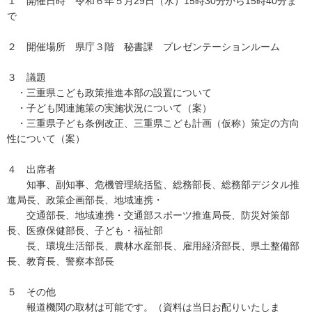
１ 開催日時 令和６年５月29日（水）15時30分から15時40分ま
で
２ 開催場所 県庁３階 秘書課 プレゼンテーションルーム
３ 議題
・三重県こども政策推進本部の設置について
・子ども関連施策の実施状況について（案）
・三重県子ども条例改正、三重県こども計画（仮称）策定の方向
性について（案）
４ 出席者
知事、副知事、危機管理統括監、総務部長、総務部デジタル推
進局長、政策企画部長、地域連携・
交通部長、地域連携・交通部スポーツ推進局長、防災対策部
長、医療保健部長、子ども・福祉部
長、環境生活部長、農林水産部長、雇用経済部長、県土整備部
長、教育長、警察本部長
５ その他
報道機関の取材は可能です。（資料は当日お配りいたしま