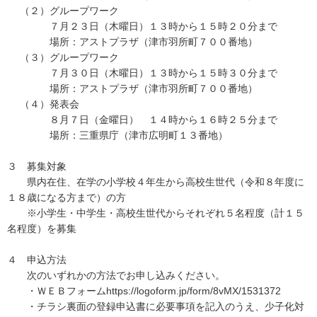
（２）グループワーク
７月２３日（木曜日）１３時から１５時２０分まで
場所：アストプラザ（津市羽所町７００番地）
（３）グループワーク
７月３０日（木曜日）１３時から１５時３０分まで
場所：アストプラザ（津市羽所町７００番地）
（４）発表会
８月７日（金曜日） １４時から１６時２５分まで
場所：三重県庁（津市広明町１３番地）
３ 募集対象
県内在住、在学の小学校４年生から高校生世代（令和８年度に
１８歳になる方まで）の方
※小学生・中学生・高校生世代からそれぞれ５名程度（計１５
名程度）を募集
４ 申込方法
次のいずれかの方法でお申し込みください。
・ＷＥＢフォームhttps://logoform.jp/form/8vMX/1531372
・チラシ裏面の登録申込書に必要事項を記入のうえ、少子化対