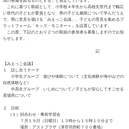
境の整備を図るものとする」と規定しています。
これに基づく取組として、小学校４年生から高校生世代まで幅広
い世代の子どもが委員となり、県の子ども施策について学んだうえ
で、県に意見を届ける「みえっこ会議」、子どもの意見を集めるプ
ラットフォーム「キッズ・モニター＋」を設置しています。
この度、下記のとおり２つの取組の参加者を募集しますのでお知
らせします。
記
【みえっこ会議】
１ 話し合うテーマ
小学生グループ 遊びや体験について（文化体験や海や山での
自然体験など）
中高生グループ いじめについて／子どもが安心してすごせる
居場所について
２ 日程
（１）顔合わせ・事前学習会
７月１９日（日曜日）１３時から１５時１０分まで
場所：アストプラザ（津市羽所町７００番地）