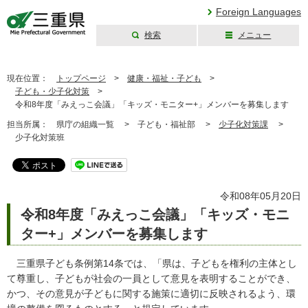
Foreign Languages
検索
メニュー
三重県公式ウェブ
サイト
現在位置：
トップページ
>
健康・福祉・子ども
>
子ども・少子化対策
>
令和8年度「みえっこ会議」「キッズ・モニター+」メンバーを募集します
担当所属：
県庁の組織一覧 >
子ども・福祉部 >
少子化対策課
>
少子化対策班
令和08年05月20日
令和8年度「みえっこ会議」「キッズ・モニ
ター+」メンバーを募集します
三重県子ども条例第14条では、「県は、子どもを権利の主体とし
て尊重し、子どもが社会の一員として意見を表明することができ、
かつ、その意見が子どもに関する施策に適切に反映されるよう、環