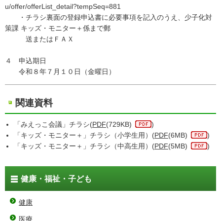
u/offer/offerList_detail?tempSeq=881
・チラシ裏面の登録申込書に必要事項を記入のうえ、少子化対
策課 キッズ・モニター＋係まで郵
送またはＦＡＸ
４ 申込期日
令和８年７月１０日（金曜日）
関連資料
「みえっこ会議」チラシ(
PDF
(729KB)
)
「キッズ・モニター＋」チラシ（小学生用）(
PDF
(6MB)
)
「キッズ・モニター＋」チラシ（中高生用）(
PDF
(5MB)
)
健康・福祉・子ども
健康
医療