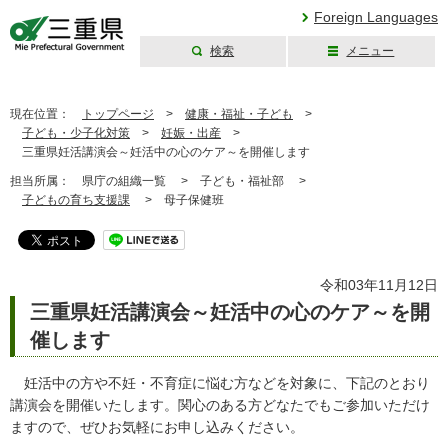
Foreign Languages
検索
メニュー
三重県公式ウェブ
サイト
現在位置：
トップページ
>
健康・福祉・子ども
>
子ども・少子化対策
>
妊娠・出産
>
三重県妊活講演会～妊活中の心のケア～を開催します
担当所属：
県庁の組織一覧 >
子ども・福祉部 >
子どもの育ち支援課
>
母子保健班
令和03年11月12日
三重県妊活講演会～妊活中の心のケア～を開
催します
妊活中の方や不妊・不育症に悩む方などを対象に、下記のとおり
講演会を開催いたします。関心のある方どなたでもご参加いただけ
ますので、ぜひお気軽にお申し込みください。