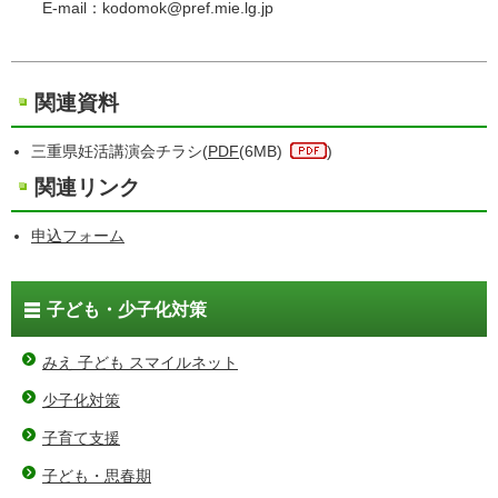
E-mail：kodomok@pref.mie.lg.jp
関連資料
三重県妊活講演会チラシ(
PDF
(6MB)
)
関連リンク
申込フォーム
子ども・少子化対策
みえ 子ども スマイルネット
少子化対策
子育て支援
子ども・思春期