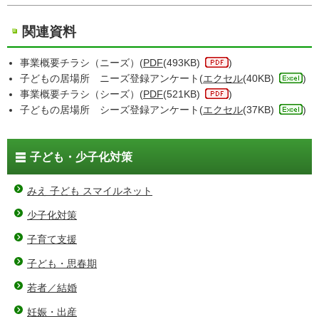
関連資料
事業概要チラシ（ニーズ）(
PDF
(493KB)
)
子どもの居場所 ニーズ登録アンケート(
エクセル
(40KB)
)
事業概要チラシ（シーズ）(
PDF
(521KB)
)
子どもの居場所 シーズ登録アンケート(
エクセル
(37KB)
)
子ども・少子化対策
みえ 子ども スマイルネット
少子化対策
子育て支援
子ども・思春期
若者／結婚
妊娠・出産