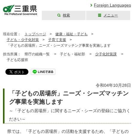
Foreign Languages
検索
メニュー
三重県公式ウェブ
サイト
現在位置：
トップページ
>
健康・福祉・子ども
>
子ども・少子化対策
>
子育て支援
>
「子どもの居場所」ニーズ・シーズマッチング事業を実施します
担当所属：
県庁の組織一覧 >
子ども・福祉部 >
少子化対策課
>
子ども応援班
令和04年10月28日
「子どもの居場所」ニーズ・シーズマッチン
グ事業を実施します
～「子どもの居場所」に関するニーズ・シーズの登録にご協力く
ださい～
県では、「子どもの居場所」の活動を支援するため、「子どもの