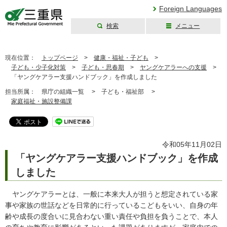
Foreign Languages
検索
メニュー
三重県公式ウェブ
サイト
現在位置：
トップページ
>
健康・福祉・子ども
>
子ども・少子化対策
>
子ども・思春期
>
ヤングケアラーへの支援
>
「ヤングケアラー支援ハンドブック」を作成しました
担当所属：
県庁の組織一覧 >
子ども・福祉部 >
家庭福祉・施設整備課
令和05年11月02日
「ヤングケアラー支援ハンドブック」を作成
しました
ヤングケアラーとは、一般に本来大人が担うと想定されている家
事や家族の世話などを日常的に行っているこどもをいい、自身の年
齢や成長の度合いに見合わない重い責任や負担を負うことで、本人