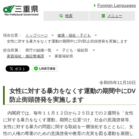
Foreign Languages
検索
メニュー
三重県公式ウェブ
サイト
現在位置：
トップページ
>
健康・福祉・子ども
>
女性に対する暴力をなくす運動の期間中にDV防止街頭啓発を実施します
担当所属：
県庁の組織一覧 >
子ども・福祉部 >
家庭福祉・施設整備課
>
家庭福祉班
令和05年11月10日
女性に対する暴力をなくす運動の期間中にDV
防止街頭啓発を実施します
内閣府では、毎年１１月１２日から２５日までの２週間を「女性
に対する暴力をなくす運動」期間と位置づけ、社会の意識啓発等、
女性に対する暴力の問題に関する取組を一層強化するとともに、女
性の人権の尊重のための意識啓発や教育の充実を図る運動を展開し