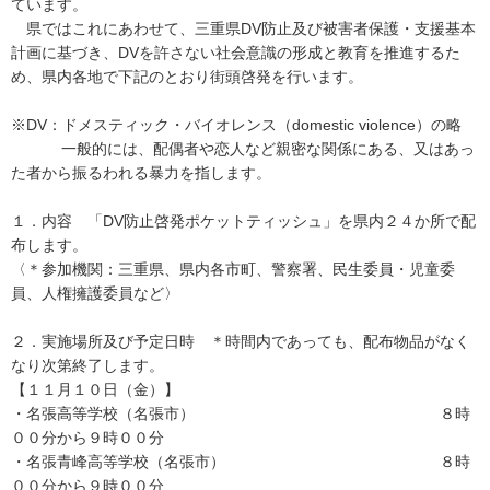
ています。
県ではこれにあわせて、三重県DV防止及び被害者保護・支援基本
計画に基づき、DVを許さない社会意識の形成と教育を推進するた
め、県内各地で下記のとおり街頭啓発を行います。
※DV：ドメスティック・バイオレンス（domestic violence）の略
一般的には、配偶者や恋人など親密な関係にある、又はあっ
た者から振るわれる暴力を指します。
１．内容 「DV防止啓発ポケットティッシュ」を県内２４か所で配
布します。
〈＊参加機関：三重県、県内各市町、警察署、民生委員・児童委
員、人権擁護委員など〉
２．実施場所及び予定日時 ＊時間内であっても、配布物品がなく
なり次第終了します。
【１１月１０日（金）】
・名張高等学校（名張市） ８時
００分から９時００分
・名張青峰高等学校（名張市） ８時
００分から９時００分