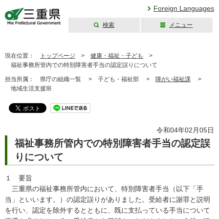
Foreign Languages
検索
メニュー
三重県公式ウェブ
サイト
現在位置：
トップページ
>
健康・福祉・子ども
>
福祉事務所管内での特別障害者手当の認定誤りについて
担当所属：
県庁の組織一覧 >
子ども・福祉部 >
障がい福祉課
>
地域生活支援班
令和04年02月05日
福祉事務所管内での特別障害者手当の認定誤
りについて
１ 要旨
三重県の福祉事務所管内において、特別障害者手当（以下「手
当」といいます。）の認定誤りがありました。受給者に謝罪と説明
を行い、認定を除外するとともに、既に支払っている手当について