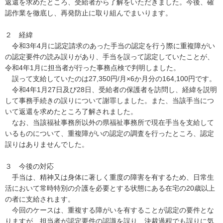
返還を求めたところ、受給者から了解をいただきました。今後、確
認作業を徹底し、再発防止に取り組んでまいります。
２ 経緯
令和3年4月に認定請求のあった手当の認定を行う際に重複障がい
の認定要件の読み誤りがあり、手当を誤って認定していたことが、
令和4年1月に担当者が行った事務点検で判明しました。
誤って支給していたのは27,350円/月×6か月分の164,100円です。
令和4年1月27日及び28日、受給者の保護者を訪問し、経緯を説明
して事務手続きの誤りについて謝罪しました。また、当該手当につ
いて返還を求めたところ了解されました。
なお、当該福祉事務所以外の県福祉事務所で現在手当を支給して
いるものについて、重複障がいの認定の調査を行ったところ、認定
誤りはありませんでした。
３ 今後の対応
手当は、精神又は身体に著しく重度の障害を有するため、日常生
活において常時特別の介護を必要とする状態にある在宅の20歳以上
の者に支給されます。
今回のケースは、重複する障がいを有することが認定の要件とな
りますが、担当者が認定要件の認識を誤り、決裁過程でも誤りに気