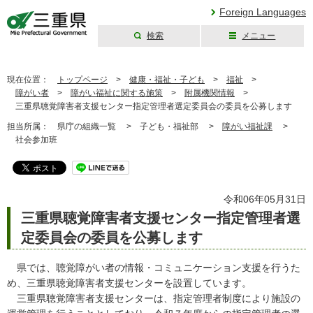
Foreign Languages
検索
メニュー
三重県公式ウェブ
サイト
現在位置：
トップページ
>
健康・福祉・子ども
>
福祉
>
障がい者
>
障がい福祉に関する施策
>
附属機関情報
>
三重県聴覚障害者支援センター指定管理者選定委員会の委員を公募します
担当所属：
県庁の組織一覧 >
子ども・福祉部 >
障がい福祉課
>
社会参加班
令和06年05月31日
三重県聴覚障害者支援センター指定管理者選
定委員会の委員を公募します
県では、聴覚障がい者の情報・コミュニケーション支援を行うた
め、三重県聴覚障害者支援センターを設置しています。
三重県聴覚障害者支援センターは、指定管理者制度により施設の