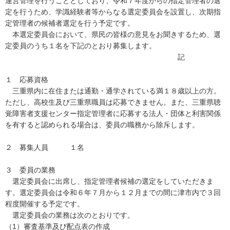
運営管理を行うこととしており、令和７年度からの指定管理者の選
定を行うため、学識経験者等からなる選定委員会を設置し、次期指
定管理者の候補者選定を行う予定です。
本選定委員会において、県民の皆様の意見をお聞きするため、選
定委員のうち１名を下記のとおり募集します。
記
１ 応募資格
三重県内に在住または通勤・通学されている満１８歳以上の方。
ただし、高校生及び三重県職員は応募できません。また、三重県聴
覚障害者支援センター指定管理者に応募する法人・団体と利害関係
を有すると認められる場合は、委員の職務から除斥します。
２ 募集人員 １名
３ 委員の業務
選定委員会に出席し、指定管理者候補の選定をしていただきま
す。選定委員会は令和６年７月から１２月までの間に津市内で３回
程度開催する予定です。
選定委員会の業務は次のとおりです。
（1）審査基準及び配点表の作成