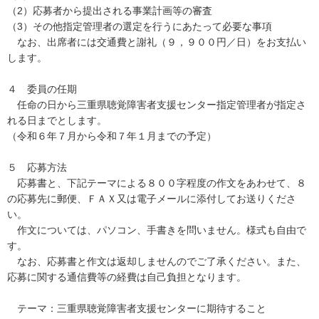
（2）応募者から提出される事業計画等の審査
（3）その他指定管理者の選定を行うにあたって必要な事項
なお、出席者には交通費と謝礼（９，９００円／日）をお支払い
します。
４ 委員の任期
任命の日から三重県聴覚障害者支援センター指定管理者が指定さ
れる日までとします。
（令和６年７月から令和７年１月までの予定）
５ 応募方法
応募書と、下記テーマによる８００字程度の作文をあわせて、８
の応募先に郵便、ＦＡＸ又は電子メールに添付してお送りくださ
い。
作文については、パソコン、手書きを問いません。様式も自由で
す。
なお、応募書と作文は返却しませんのでご了承ください。また、
応募に関する通信費等の経費は自己負担となります。
テーマ：三重県聴覚障害者支援センターに期待すること