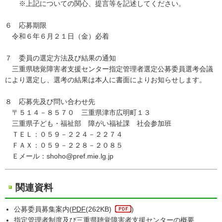
※上記についての関心、提言等を記述してください。
６ 応募期限
令和６年６月２１日（金）必着
７ 委員の選定方法及び結果の通知
三重県聴覚障害者支援センター指定管理者選定公募委員選考会議
により選定し、選考の結果は本人に書面によりお知らせします。
８ 応募先及び問い合わせ先
〒５１４－８５７０ 三重県津市広明町１３
三重県子ども・福祉部 障がい福祉課 社会参加班
ＴＥＬ：０５９－２２４－２２７４
ＦＡＸ：０５９－２２８－２０８５
Ｅメール：shoho@pref.mie.lg.jp
関連資料
公募委員募集案内(
PDF
(262KB)
)
指定管理者制度及び三重県聴覚障害者支援センターの概要