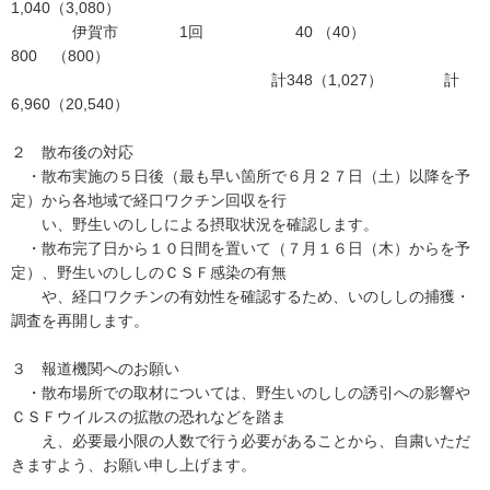
1,040（3,080）
伊賀市 1回 40 （40）
800 （800）
計348（1,027） 計
6,960（20,540）
２ 散布後の対応
・散布実施の５日後（最も早い箇所で６月２７日（土）以降を予
定）から各地域で経口ワクチン回収を行
い、野生いのししによる摂取状況を確認します。
・散布完了日から１０日間を置いて（７月１６日（木）からを予
定）、野生いのししのＣＳＦ感染の有無
や、経口ワクチンの有効性を確認するため、いのししの捕獲・
調査を再開します。
３ 報道機関へのお願い
・散布場所での取材については、野生いのししの誘引への影響や
ＣＳＦウイルスの拡散の恐れなどを踏ま
え、必要最小限の人数で行う必要があることから、自粛いただ
きますよう、お願い申し上げます。