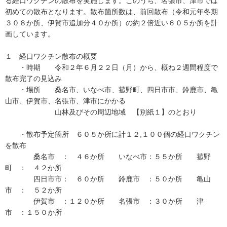
る経口ワクチンの散布を実施します。このうち、名張市、津市では
初めての散布となります。散布箇所数は、前回散布（令和元年冬期
３０８か所、伊賀市追加分４０か所）の約２倍近い６０５か所を計
画しています。
１ 経口ワクチン散布の概要
・時期 令和２年６月２２日（月）から、概ね２週間程度で
散布完了の見込み
・場所 桑名市、いなべ市、菰野町、四日市市、鈴鹿市、亀
山市、伊賀市、名張市、津市にかかる
山林及びその周辺地域 【別紙１】のとおり
・散布予定箇所 ６０５か所に計１２,１００個の経口ワクチン
を散布
桑名市 ： ４６か所 いなべ市：５５か所 菰野
町 ： ４２か所
四日市市： ６０か所 鈴鹿市 ：５０か所 亀山
市 ： ５２か所
伊賀市 ：１２０か所 名張市 ：３０か所 津
市 ：１５０か所