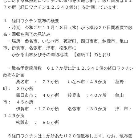
しに対する豚熱経口ワクチンの散布を実施します。散布箇所は６１
７か所（経口ワクチン１２,３４０個分）を計画しています。
１ 経口ワクチン散布の概要
・時期 令和２年１１月１８日（水）から概ね２０日間程度で散
布・回収を完了の見込み
・場所 桑名市、いなべ市、菰野町、四日市市、鈴鹿市、亀山
市、伊賀市、名張市、津市、松阪市に
かかる山林及びその周辺地域 【別紙１】のとおり
・散布予定箇所数 ６１７か所に計１２,３４０個の経口ワクチン
散布を計画
桑名市 ： ２７か所 いなべ市：４５か所 菰野
町： ３０か所
四日市市： ４６か所 鈴鹿市 ：４０か所 亀山
市： ４５か所
伊賀市 ：１２０か所 名張市 ：３０か所 津 市：
１４９か所
松阪市 ： ８５か所
※経口ワクチンは１か所あたり２０個散布します。なお、散布箇