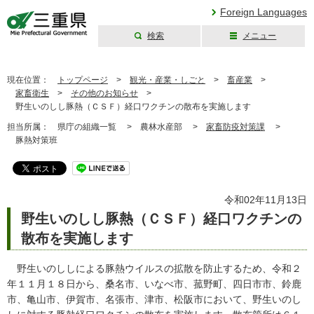
Foreign Languages
検索
メニュー
三重県公式ウェブ
サイト
現在位置：
トップページ
>
観光・産業・しごと
>
畜産業
>
家畜衛生
>
その他のお知らせ
>
野生いのしし豚熱（ＣＳＦ）経口ワクチンの散布を実施します
担当所属：
県庁の組織一覧 >
農林水産部 >
家畜防疫対策課
>
豚熱対策班
令和02年11月13日
野生いのしし豚熱（ＣＳＦ）経口ワクチンの
散布を実施します
野生いのししによる豚熱ウイルスの拡散を防止するため、令和２
年１１月１８日から、桑名市、いなべ市、菰野町、四日市市、鈴鹿
市、亀山市、伊賀市、名張市、津市、松阪市において、野生いのし