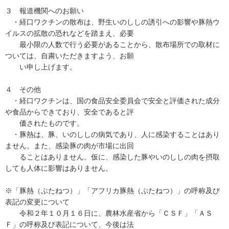
３ 報道機関へのお願い
・経口ワクチンの散布は、野生いのししの誘引への影響や豚熱ウ
イルスの拡散の恐れなどを踏まえ、必要
最小限の人数で行う必要があることから、散布場所での取材に
ついては、自粛いただきますよう、お願
い申し上げます。
４ その他
・経口ワクチンは、国の食品安全委員会で安全と評価された成分
や食品からできており、安全であると評
価されたものです。
・豚熱は、豚、いのししの病気であり、人に感染することはあり
ません。また、感染豚の肉が市場に出回
ることはありません。仮に、感染した豚やいのししの肉を摂取
しても人体に影響はありません。
※「豚熱（ぶたねつ）」「アフリカ豚熱（ぶたねつ）」の呼称及び
表記の変更について
令和２年１０月１６日に、農林水産省から「ＣＳＦ」「ＡＳ
Ｆ」の呼称及び表記について、今後は法