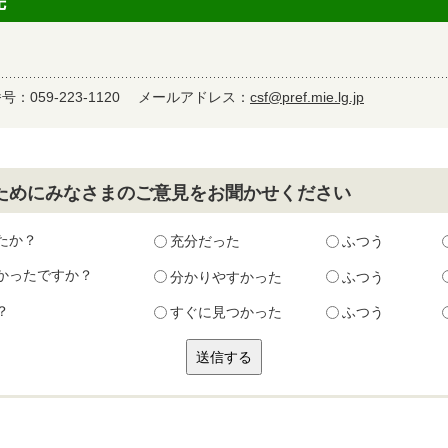
先
：059-223-1120
メールアドレス：
csf@pref.mie.lg.jp
ためにみなさまのご意見をお聞かせください
たか？
充分だった
ふつう
かったですか？
分かりやすかった
ふつう
？
すぐに見つかった
ふつう