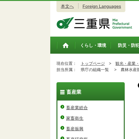
本文へ
Foreign Languages
三重県公式ウェブサイト
くらし・環境
防災・防
トップペ
ージ
現在位置：
トップページ
>
観光・産業
担当所属：
県庁の組織一覧 >
農林水産
畜産業
畜産業総合
家畜衛生
畜産振興