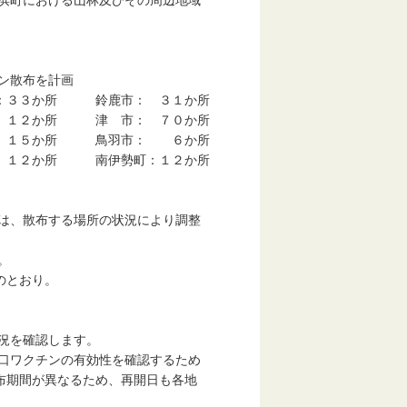
における山林及びその周辺地域
ン散布を計画
３３か所 鈴鹿市： ３１か所
１２か所 津 市： ７０か所
 １５か所 鳥羽市： ６か所
１２か所 南伊勢町：１２か所
は、散布する場所の状況により調整
。
のとおり。
況を確認します。
口ワクチンの有効性を確認するため
期間が異なるため、再開日も各地