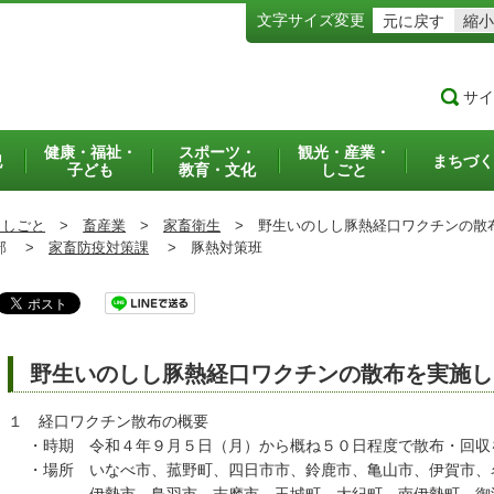
文字サイズ変更
元に戻す
縮小
サイ
健康・福祉・
スポーツ・
観光・産業・
犯
まちづく
子ども
教育・文化
しごと
・しごと
>
畜産業
>
家畜衛生
>
野生いのしし豚熱経口ワクチンの散
部 >
家畜防疫対策課
>
豚熱対策班
野生いのしし豚熱経口ワクチンの散布を実施し
１ 経口ワクチン散布の概要
・時期 令和４年９月５日（月）から概ね５０日程度で散布・回収
・場所 いなべ市、菰野町、四日市市、鈴鹿市、亀山市、伊賀市、