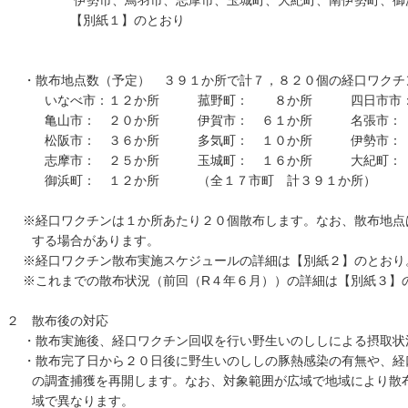
伊勢市、鳥羽市、志摩市、玉城町、大紀町、南伊勢町、御浜町
【別紙１】のとおり
・散布地点数（予定） ３９１か所で計７，８２０個の経口ワクチ
いなべ市：１２か所 菰野町： ８か所 四日市市：
亀山市： ２０か所 伊賀市： ６１か所 名張市： 
松阪市： ３６か所 多気町： １０か所 伊勢市：
志摩市： ２５か所 玉城町： １６か所 大紀町： 
御浜町： １２か所 （全１７市町 計３９１か所）
※経口ワクチンは１か所あたり２０個散布します。なお、散布地点
する場合があります。
※経口ワクチン散布実施スケジュールの詳細は【別紙２】のとおり
※これまでの散布状況（前回（R４年６月））の詳細は【別紙３】
２ 散布後の対応
・散布実施後、経口ワクチン回収を行い野生いのししによる摂取状
・散布完了日から２０日後に野生いのししの豚熱感染の有無や、経
の調査捕獲を再開します。なお、対象範囲が広域で地域により散布
域で異なります。