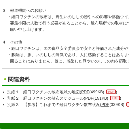
３ 報道機関へのお願い
・経口ワクチンの散布は、野生いのししの誘引への影響や豚熱ウイ
要最小限の人数で行う必要があることから、散布場所での取材につ
願い申し上げます。
４ その他
・経口ワクチンは、国の食品安全委員会で安全と評価された成分や
・豚熱は、豚、いのししの病気であり、人に感染することはありま
回ることはありません。仮に、感染した豚やいのししの肉を摂取し
関連資料
別紙１ 経口ワクチンの散布地域の地図(
PDF
(499KB)
)
別紙２ 経口ワクチンの散布スケジュール(
PDF
(151KB)
)
別紙３ 【参考】これまでの経口ワクチン散布状況(
PDF
(339KB)