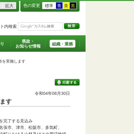
色の変更
拡大
標準
青
黄
黒
ト内検索
県政・
り
組織・業務
お知らせ情報
布を実施します
令和04年08月30日
ます
印刷する
を完了する見込み
名張市、津市、松阪市、多気町、