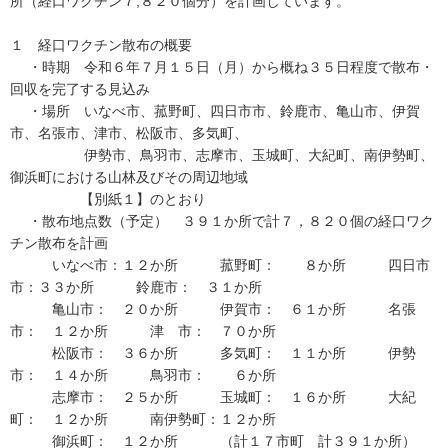
所（経口ワクチン７,８２０個分）を計画しています。
１ 経口ワクチン散布の概要
・時期 令和６年７月１５日（月）から概ね３５日程度で散布・
回収を完了する見込み
・場所 いなべ市、菰野町、四日市市、鈴鹿市、亀山市、伊賀
市、名張市、津市、松阪市、多気町、
伊勢市、鳥羽市、志摩市、玉城町、大紀町、南伊勢町、
御浜町における山林及びその周辺地域
【別紙１】のとおり
・散布地点数（予定） ３９１か所で計７，８２０個の経口ワク
チン散布を計画
いなべ市：１２か所 菰野町： ８か所 四日市
市：３３か所 鈴鹿市： ３１か所
亀山市： ２０か所 伊賀市： ６１か所 名張
市： １２か所 津 市： ７０か所
松阪市： ３６か所 多気町： １１か所 伊勢
市： １４か所 鳥羽市： ６か所
志摩市： ２５か所 玉城町： １６か所 大紀
町： １２か所 南伊勢町：１２か所
御浜町： １２か所 （計１７市町 計３９１か所）