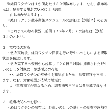
※経口ワクチンは１か所あたり２０個散布します。なお、散布地
点は、散布する場所の状況により調整
する場合があります。
※経口ワクチン散布実施スケジュールの詳細は【別紙２】のとお
り。
※これまでの散布状況（前回（R６年２月））の詳細は【別紙
３】のとおり。
２ 散布後の対応
・散布実施後、経口ワクチン回収を行い野生いのししによる摂取
状況を確認します。
・散布完了日の翌日から起算して２０日目以降に捕獲された野生
いのししを対象に、豚熱感染の有無
や、経口ワクチンの有効性を確認するため、調査捕獲を再開し
ます。なお、対象範囲が広域で地域に
より散布期間が異なるため、調査捕獲再開日は各地域で異なり
ます。
３ 報道機関へのお願い
・経口ワクチンの散布は、野生いのししの誘引への影響や豚熱ウ