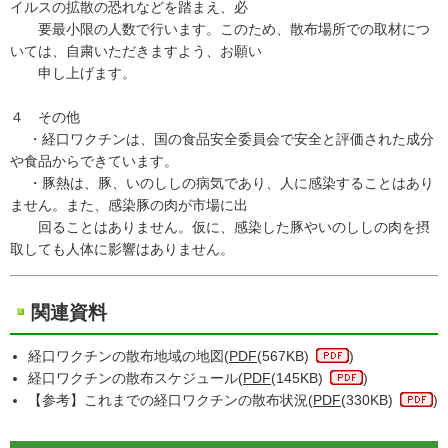
イルスの拡散の恐れなどを踏まえ、必
要最小限の人数で行います。このため、散布場所での取材につ
いては、自粛いただきますよう、お願い
申し上げます。
４ その他
・経口ワクチンは、国の食品安全委員会で安全と評価された成分
や食品からできています。
・豚熱は、豚、いのししの病気であり、人に感染することはあり
ません。また、感染豚の肉が市場に出
回ることはありません。仮に、感染した豚やいのししの肉を摂
取しても人体に影響はありません。
関連資料
経口ワクチンの散布地域の地図(
PDF
(567KB)
)
経口ワクチンの散布スケジュール(
PDF
(145KB)
)
【参考】これまでの経口ワクチンの散布状況(
PDF
(330KB)
)