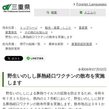
Foreign Languages
検索
メニュー
三重県公式ウェブ
サイト
現在位置：
トップページ
>
観光・産業・しごと
>
畜産業
>
家畜衛生
>
その他のお知らせ
>
野生いのしし豚熱経口ワクチンの散布を実施します
担当所属：
県庁の組織一覧 >
農林水産部 >
家畜防疫対策課
>
豚熱対策班
令和06年07月02日
野生いのしし豚熱経口ワクチンの散布を実施
します
野生いのししによる豚熱ウイルスの拡散を防止するため、令和６
年７月１５日から、県内の１７市町において、野生いのししに対す
る豚熱経口ワクチンの散布作業を実施します。散布地点は３９１か