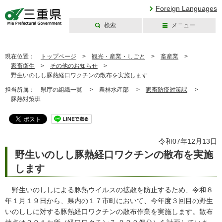
Foreign Languages
検索
メニュー
三重県公式ウェブ
サイト
現在位置：
トップページ
>
観光・産業・しごと
>
畜産業
>
家畜衛生
>
その他のお知らせ
>
野生いのしし豚熱経口ワクチンの散布を実施します
担当所属：
県庁の組織一覧 >
農林水産部 >
家畜防疫対策課
>
豚熱対策班
令和07年12月13日
野生いのしし豚熱経口ワクチンの散布を実施
します
野生いのししによる豚熱ウイルスの拡散を防止するため、令和８
年１月１９日から、県内の１７市町において、今年度３回目の野生
いのししに対する豚熱経口ワクチンの散布作業を実施します。散布