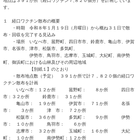
地点は３９１か所（経口ワクチン７,８２０個分）を計画していま
す。
１ 経口ワクチン散布の概要
・時期 令和８年１月１９日（月曜日）から概ね３１日で散
布・回収を完了する見込み
・場所 いなべ市、菰野町、四日市市、鈴鹿市、亀山市、伊賀
市、名張市、津市、松阪市、多気町、
伊勢市、鳥羽市、志摩市、玉城町、大紀町、南伊勢
町、御浜町における山林及びその周辺地域
【別紙１】のとおり
・散布地点数（予定） ３９１か所で計７，８２０個の経口ワ
クチン散布を計画
いなべ市：１２か所 菰野町： ８か所 四日市
市：３２か所 鈴鹿市： ３１か所
亀山市： １９か所 伊賀市： ７１か所 名張
市： ３か所 津 市： ７２か所
松阪市： ３６か所 多気町： ９か所 伊勢
市： １０か所 鳥羽市： ６か所
志摩市： ３２か所 玉城町： １６か所 大紀
町： １０か所 南伊勢町：１２か所