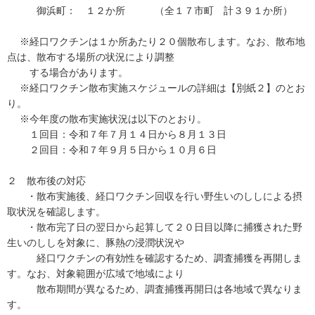
御浜町： １２か所 （全１７市町 計３９１か所）
※経口ワクチンは１か所あたり２０個散布します。なお、散布地
点は、散布する場所の状況により調整
する場合があります。
※経口ワクチン散布実施スケジュールの詳細は【別紙２】のとお
り。
※今年度の散布実施状況は以下のとおり。
１回目：令和７年７月１４日から８月１３日
２回目：令和７年９月５日から１０月６日
２ 散布後の対応
・散布実施後、経口ワクチン回収を行い野生いのししによる摂
取状況を確認します。
・散布完了日の翌日から起算して２０日目以降に捕獲された野
生いのししを対象に、豚熱の浸潤状況や
経口ワクチンの有効性を確認するため、調査捕獲を再開しま
す。なお、対象範囲が広域で地域により
散布期間が異なるため、調査捕獲再開日は各地域で異なりま
す。