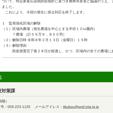
ついて、特定家畜伝染病防疫指針に基づき農林水産省と協議のうえ、
ました。
これにより、今回の発生に係る対応を終了します。
１ 監視強化区域の解除
（１）区域内農場（発生農場を中心とする半径１０㎞圏内）
７農場 （計５９万９，８００羽）
（２）解除日時 令和８年２月１３日（金曜日）１５時
（３）解除理由
防疫措置完了後２８日が経過し、かつ、区域内の全ての農場にお
先
疫対策課
6階）
：059-223-1120
メールアドレス：
tikubou@pref.mie.lg.jp