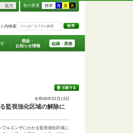
色の変更
拡大
標準
青
黄
黒
ト内検索
県政・
り
組織・業務
お知らせ情報
令和08年02月13日
る監視強化区域の解除に
印刷する
ンフルエンザにかかる監視強化区域に