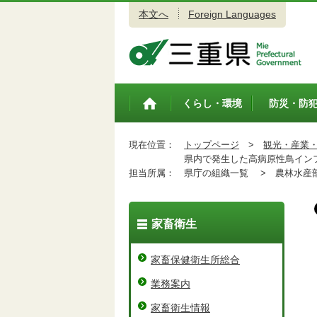
本文へ
Foreign Languages
三重県公式ウェブサイト
くらし・環境
防災・防
トップペ
ージ
現在位置：
トップページ
>
観光・産業
県内で発生した高病原性鳥インフ
担当所属：
県庁の組織一覧 >
農林水産
家畜衛生
家畜保健衛生所総合
業務案内
家畜衛生情報