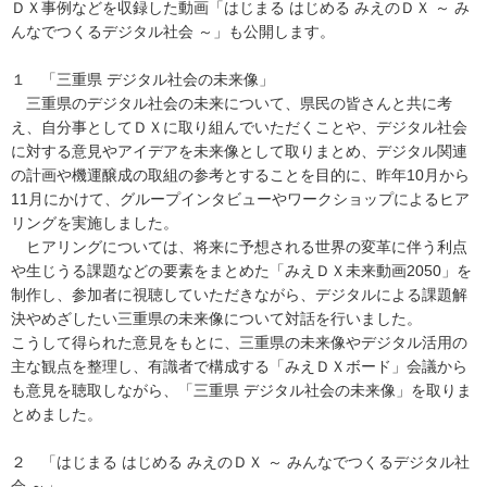
ＤＸ事例などを収録した動画「はじまる はじめる みえのＤＸ ～ み
んなでつくるデジタル社会 ～」も公開します。
１ 「三重県 デジタル社会の未来像」
三重県のデジタル社会の未来について、県民の皆さんと共に考
え、自分事としてＤＸに取り組んでいただくことや、デジタル社会
に対する意見やアイデアを未来像として取りまとめ、デジタル関連
の計画や機運醸成の取組の参考とすることを目的に、昨年10月から
11月にかけて、グループインタビューやワークショップによるヒア
リングを実施しました。
ヒアリングについては、将来に予想される世界の変革に伴う利点
や生じうる課題などの要素をまとめた「みえＤＸ未来動画2050」を
制作し、参加者に視聴していただきながら、デジタルによる課題解
決やめざしたい三重県の未来像について対話を行いました。
こうして得られた意見をもとに、三重県の未来像やデジタル活用の
主な観点を整理し、有識者で構成する「みえＤＸボード」会議から
も意見を聴取しながら、「三重県 デジタル社会の未来像」を取りま
とめました。
２ 「はじまる はじめる みえのＤＸ ～ みんなでつくるデジタル社
会 ～」