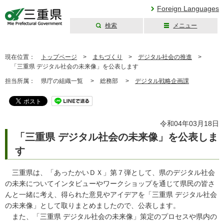
Foreign Languages
検索
メニュー
三重県公式ウェブ
サイト
現在位置：
トップページ
>
まちづくり
>
デジタル社会の推進
>
「三重県 デジタル社会の未来像」を公表します
担当所属：
県庁の組織一覧 >
総務部 >
デジタル戦略企画課
令和04年03月18日
「三重県 デジタル社会の未来像」を公表しま
す
三重県は、「あったかいＤＸ」第７弾として、県のデジタル社会
の未来についてインタビューやワークショップを通じて県民の皆さ
んと一緒に考え、得られた意見やアイデアを「三重県 デジタル社会
の未来像」として取りまとめましたので、公表します。
また、「三重県 デジタル社会の未来像」策定のプロセスや県内の