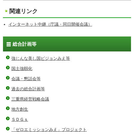
関連リンク
インターネット中継（庁議・同日開催会議）
総合計画等
強じんな美し国ビジョンみえ等
国土強靱化
会議・懇話会等
過去の総合計画等
三重県経営戦略会議
地方創生
ＳＤＧｓ
「ゼロエミッションみえ」プロジェクト