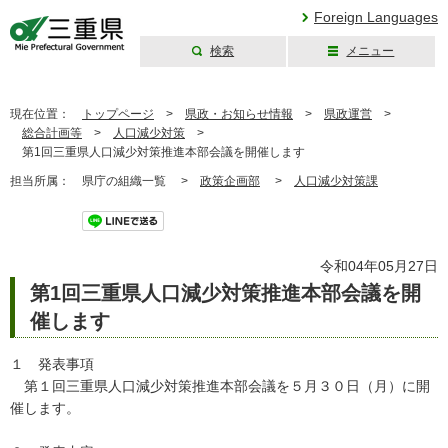
Foreign Languages
検索
メニュー
三重県公式ウェブ
サイト
現在位置：
トップページ
>
県政・お知らせ情報
>
県政運営
>
総合計画等
>
人口減少対策
>
第1回三重県人口減少対策推進本部会議を開催します
担当所属：
県庁の組織一覧 >
政策企画部
>
人口減少対策課
ツイート
令和04年05月27日
第1回三重県人口減少対策推進本部会議を開
催します
１ 発表事項
第１回三重県人口減少対策推進本部会議を５月３０日（月）に開
催します。