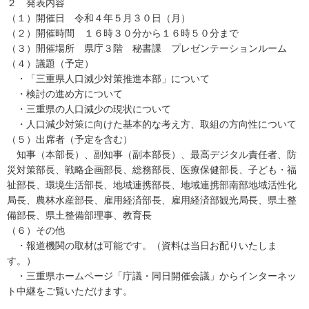
２ 発表内容
（１）開催日 令和４年５月３０日（月）
（２）開催時間 １６時３０分から１６時５０分まで
（３）開催場所 県庁３階 秘書課 プレゼンテーションルーム
（４）議題（予定）
・「三重県人口減少対策推進本部」について
・検討の進め方について
・三重県の人口減少の現状について
・人口減少対策に向けた基本的な考え方、取組の方向性について
（５）出席者（予定を含む）
知事（本部長）、副知事（副本部長）、最高デジタル責任者、防
災対策部長、戦略企画部長、総務部長、医療保健部長、子ども・福
祉部長、環境生活部長、地域連携部長、地域連携部南部地域活性化
局長、農林水産部長、雇用経済部長、雇用経済部観光局長、県土整
備部長、県土整備部理事、教育長
（６）その他
・報道機関の取材は可能です。（資料は当日お配りいたしま
す。）
・三重県ホームページ「庁議・同日開催会議」からインターネッ
ト中継をご覧いただけます。