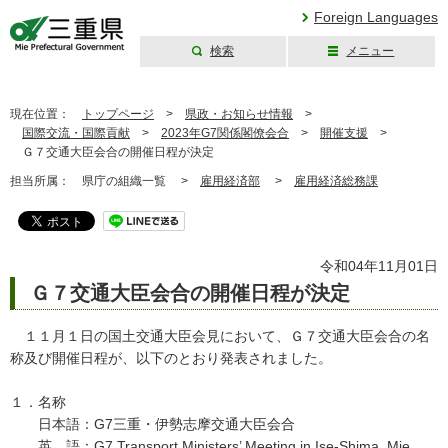
Foreign Languages
検索
メニュー
三重県公式ウェブ
サイト
現在位置：
トップページ
>
県政・お知らせ情報
>
国際交流・国際貢献
>
2023年G7関係閣僚会合
>
開催支援
>
Ｇ７交通大臣会合の開催日程が決定
担当所属：
県庁の組織一覧 >
雇用経済部
>
雇用経済総務課
令和04年11月01日
Ｇ７交通大臣会合の開催日程が決定
１１月１日の国土交通大臣会見において、Ｇ７交通大臣会合の名
称及び開催日程が、以下のとおり発表されました。
１．名称
日本語：G7三重・伊勢志摩交通大臣会合
英 語：G7 Transport Ministers’ Meeting in Ise-Shima, Mie