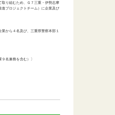
て取り組むため、Ｇ７三重・伊勢志摩
推進プロジェクトチーム）に企業及び
企業から４名及び、三重県警察本部１
）
）
課９名兼務を含む）〕