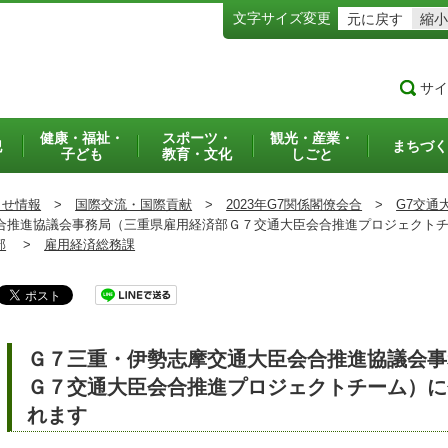
文字サイズ変更
元に戻す
縮小
サイ
健康・福祉・
スポーツ・
観光・産業・
犯
まちづく
子ども
教育・文化
しごと
らせ情報
>
国際交流・国際貢献
>
2023年G7関係閣僚会合
>
G7交通
推進協議会事務局（三重県雇用経済部Ｇ７交通大臣会合推進プロジェクトチ
部
>
雇用経済総務課
Ｇ７三重・伊勢志摩交通大臣会合推進協議会事
Ｇ７交通大臣会合推進プロジェクトチーム）に
れます