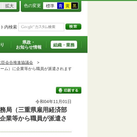
色の変更
拡大
標準
青
黄
黒
ト内検索
県政・
り
組織・業務
お知らせ情報
大臣会合推進協議会
>
ーム）に企業等から職員が派遣されます
令和04年11月01日
務局（三重県雇用経済部
印刷する
企業等から職員が派遣さ