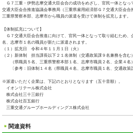
Ｇ７三重・伊勢志摩交通大臣会合の成功をめざし、官民一体となっ
交通大臣会合推進協議会事務局（三重県雇用経済部Ｇ７交通大臣会合
三重県警察本部、志摩市から職員の派遣を受けて体制を拡充します。
【体制拡充について】
Ｇ７交通大臣会合推進に向けて、官民一体となって取り組むため、
名、志摩市１名の職員が新たに派遣されます。
（１）拡充日 令和４年１１月１日（火）
（２）新体制 担当課長以下２１名体制（交通政策課９名兼務を含む
（県職員５名、三重県警察本部１名、志摩市職員２名、企業４名
〔参考：旧体制１４名（県職員４名、志摩市職員１名、交通政策
※派遣いただく企業は、下記のとおりとなります（五十音順）。
イオンリテール株式会社
株式会社三十三銀行
株式会社百五銀行
三重交通グループホールディングス株式会社
関連資料