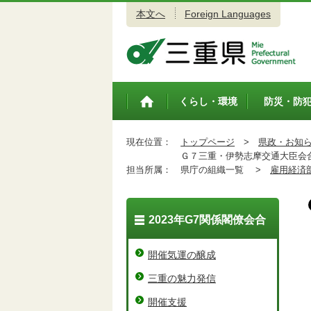
本文へ
Foreign Languages
三重県公式ウェブサイト
くらし・環境
防災・防
トップペ
ージ
現在位置：
トップページ
>
県政・お知
Ｇ７三重・伊勢志摩交通大臣会合
担当所属：
県庁の組織一覧 >
雇用経済
2023年G7関係閣僚会合
開催気運の醸成
三重の魅力発信
開催支援