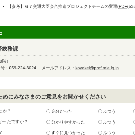
【参考】Ｇ７交通大臣会合推進プロジェクトチームの変遷(
PDF
(53
先
済総務課
8階）
：059-224-3024
メールアドレス：
koyokei@pref.mie.lg.jp
ためにみなさまのご意見をお聞かせください
たか？
充分だった
ふつう
かったですか？
分かりやすかった
ふつう
？
すぐに見つかった
ふつう