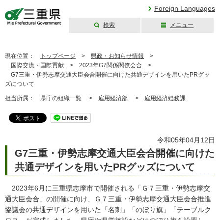
Foreign Languages
検索
メニュー
三重県公式ウェブ
サイト
現在位置：
トップページ
>
県政・お知らせ情報
>
国際交流・国際貢献
>
2023年G7関係閣僚会合
>
G7三重・伊勢志摩交通大臣会合開催に向けた共通デザインを用いたPRグッ
ズについて
担当所属：
県庁の組織一覧 >
雇用経済部
>
雇用経済総務課
令和05年04月12日
G7三重・伊勢志摩交通大臣会合開催に向けた
共通デザインを用いたPRグッズについて
2023年6月に三重県志摩市で開催される「Ｇ７三重・伊勢志摩交
通大臣会合」の開催に向け、Ｇ７三重・伊勢志摩交通大臣会合推進
協議会の共通デザインを用いた「名刺」「のぼり旗」「テーブルク