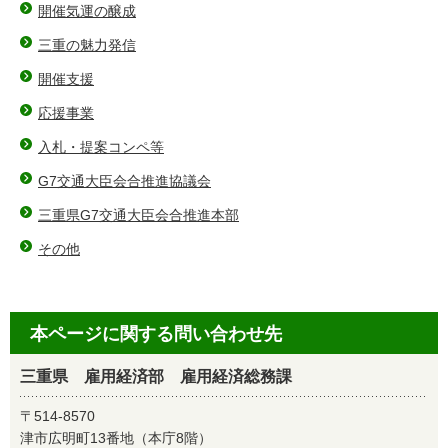
開催気運の醸成
三重の魅力発信
開催支援
応援事業
入札・提案コンペ等
G7交通大臣会合推進協議会
三重県G7交通大臣会合推進本部
その他
本ページに関する問い合わせ先
三重県 雇用経済部 雇用経済総務課
〒514-8570
津市広明町13番地（本庁8階）