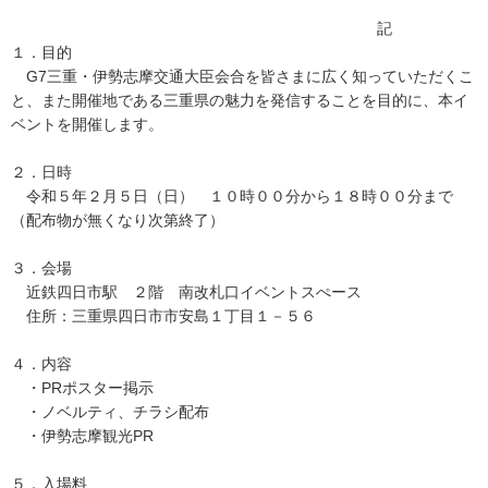
記
１．目的
G7三重・伊勢志摩交通大臣会合を皆さまに広く知っていただくこ
と、また開催地である三重県の魅力を発信することを目的に、本イ
ベントを開催します。
２．日時
令和５年２月５日（日） １０時００分から１８時００分まで
（配布物が無くなり次第終了）
３．会場
近鉄四日市駅 ２階 南改札口イベントスぺース
住所：三重県四日市市安島１丁目１－５６
４．内容
・PRポスター掲示
・ノベルティ、チラシ配布
・伊勢志摩観光PR
５．入場料