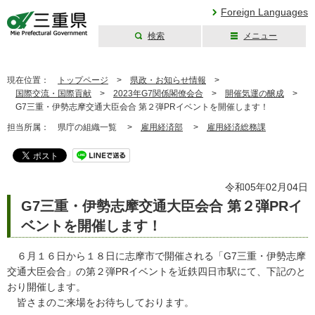
Foreign Languages
検索
メニュー
三重県公式ウェブ
サイト
現在位置：
トップページ
>
県政・お知らせ情報
>
国際交流・国際貢献
>
2023年G7関係閣僚会合
>
開催気運の醸成
>
G7三重・伊勢志摩交通大臣会合 第２弾PRイベントを開催します！
担当所属：
県庁の組織一覧 >
雇用経済部
>
雇用経済総務課
令和05年02月04日
G7三重・伊勢志摩交通大臣会合 第２弾PRイ
ベントを開催します！
６月１６日から１８日に志摩市で開催される「G7三重・伊勢志摩
交通大臣会合」の第２弾PRイベントを近鉄四日市駅にて、下記のと
おり開催します。
皆さまのご来場をお待ちしております。