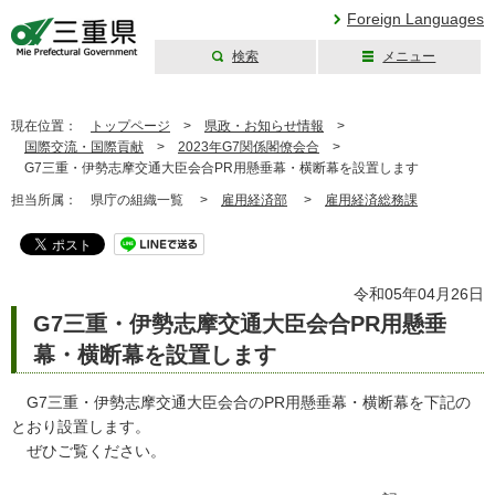
Foreign Languages
検索
メニュー
三重県公式ウェブ
サイト
現在位置：
トップページ
>
県政・お知らせ情報
>
国際交流・国際貢献
>
2023年G7関係閣僚会合
>
G7三重・伊勢志摩交通大臣会合PR用懸垂幕・横断幕を設置します
担当所属：
県庁の組織一覧 >
雇用経済部
>
雇用経済総務課
令和05年04月26日
G7三重・伊勢志摩交通大臣会合PR用懸垂
幕・横断幕を設置します
G7三重・伊勢志摩交通大臣会合のPR用懸垂幕・横断幕を下記の
とおり設置します。
ぜひご覧ください。