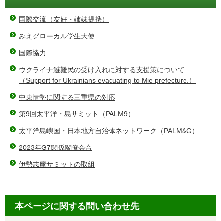
国際交流（友好・姉妹提携）
みえグローカル学生大使
国際協力
ウクライナ避難民の受け入れに対する支援策について
（Support for Ukrainians evacuating to Mie prefecture.）
中東情勢に関する三重県の対応
第9回太平洋・島サミット（PALM9）
太平洋島嶼国・日本地方自治体ネットワーク（PALM&G）
2023年G7関係閣僚会合
伊勢志摩サミットの取組
本ページに関する問い合わせ先