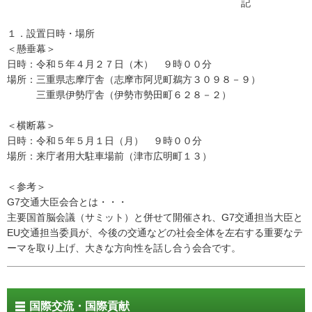
記
１．設置日時・場所
＜懸垂幕＞
日時：令和５年４月２７日（木） ９時００分
場所：三重県志摩庁舎（志摩市阿児町鵜方３０９８－９）
三重県伊勢庁舎（伊勢市勢田町６２８－２）
＜横断幕＞
日時：令和５年５月１日（月） ９時００分
場所：来庁者用大駐車場前（津市広明町１３）
＜参考＞
G7交通大臣会合とは・・・
主要国首脳会議（サミット）と併せて開催され、G7交通担当大臣と
EU交通担当委員が、今後の交通などの社会全体を左右する重要なテ
ーマを取り上げ、大きな方向性を話し合う会合です。
国際交流・国際貢献