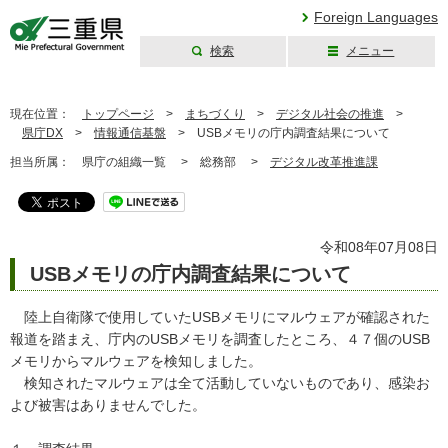
Foreign Languages
検索
メニュー
三重県公式ウェブ
サイト
現在位置：
トップページ
>
まちづくり
>
デジタル社会の推進
>
県庁DX
>
情報通信基盤
>
USBメモリの庁内調査結果について
担当所属：
県庁の組織一覧 >
総務部 >
デジタル改革推進課
令和08年07月08日
USBメモリの庁内調査結果について
陸上自衛隊で使用していたUSBメモリにマルウェアが確認された
報道を踏まえ、庁内のUSBメモリを調査したところ、４７個のUSB
メモリからマルウェアを検知しました。
検知されたマルウェアは全て活動していないものであり、感染お
よび被害はありませんでした。