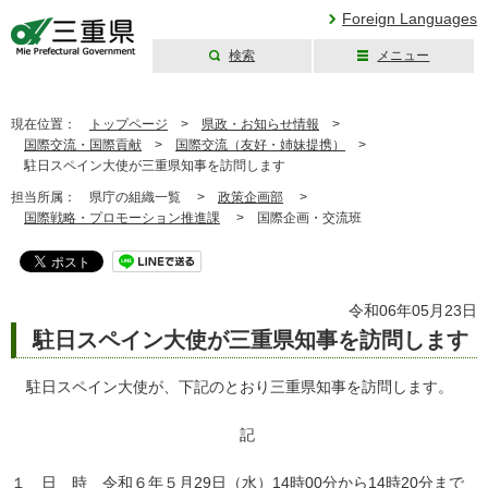
Foreign Languages
検索
メニュー
三重県公式ウェブ
サイト
現在位置：
トップページ
>
県政・お知らせ情報
>
国際交流・国際貢献
>
国際交流（友好・姉妹提携）
>
駐日スペイン大使が三重県知事を訪問します
担当所属：
県庁の組織一覧 >
政策企画部
>
国際戦略・プロモーション推進課
>
国際企画・交流班
令和06年05月23日
駐日スペイン大使が三重県知事を訪問します
駐日スペイン大使が、下記のとおり三重県知事を訪問します。
記
１ 日 時 令和６年５月29日（水）14時00分から14時20分まで