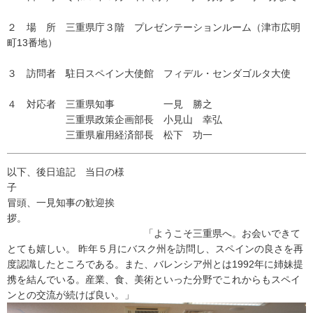
２ 場 所 三重県庁３階 プレゼンテーションルーム（津市広明
町13番地）
３ 訪問者 駐日スペイン大使館 フィデル・センダゴルタ大使
４ 対応者 三重県知事 一見 勝之
三重県政策企画部長 小見山 幸弘
三重県雇用経済部長 松下 功一
以下、後日追記 当日の様
冒頭、一見知事の歓迎挨
拶。
「ようこそ三重県へ。お会いできて
とても嬉しい。 昨年５月にバスク州を訪問し、スペインの良さを再
度認識したところである。また、バレンシア州とは1992年に姉妹提
携を結んでいる。産業、食、美術といった分野でこれからもスペイ
ンとの交流が続けば良い。」