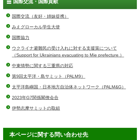
国際交流・国際貢献
国際交流（友好・姉妹提携）
みえグローカル学生大使
国際協力
ウクライナ避難民の受け入れに対する支援策について
（Support for Ukrainians evacuating to Mie prefecture.）
中東情勢に関する三重県の対応
第9回太平洋・島サミット（PALM9）
太平洋島嶼国・日本地方自治体ネットワーク（PALM&G）
2023年G7関係閣僚会合
伊勢志摩サミットの取組
本ページに関する問い合わせ先