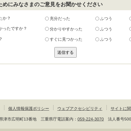
ためにみなさまのご意見をお聞かせください
たか？
充分だった
ふつう
かったですか？
分かりやすかった
ふつう
？
すぐに見つかった
ふつう
個人情報保護ポリシー
ウェブアクセシビリティ
サイトに関
 三重県津市広明町13番地 三重県庁電話案内：
059-224-3070
法人番号50000