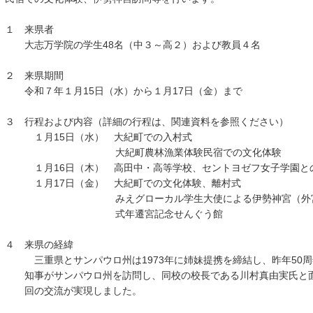
１ 来県者
大志万学院の学生48名（中３～高２）および教員４名
２ 来県期間
令和７年１月15日（水）から１月17日（金）まで
３ 行程および内容（詳細の行程は、関連資料を参照ください）
１月15日（水） 大紀町での入村式
大紀町農林漁業体験民宿での文化体験
１月16日（木） 高田中・高等学校、セントヨゼフ女子学園と
１月17日（金） 大紀町での文化体験、離村式
みえグローカル学生大使による伊勢神宮（外宮
式年遷宮記念せんぐう館
４ 来県の経緯
三重県とサンパウロ州は1973年に姉妹提携を締結し、昨年50周
知事がサンパウロ州を訪問し、同校の校長である川村真由実氏と面
回の交流が実現しました。