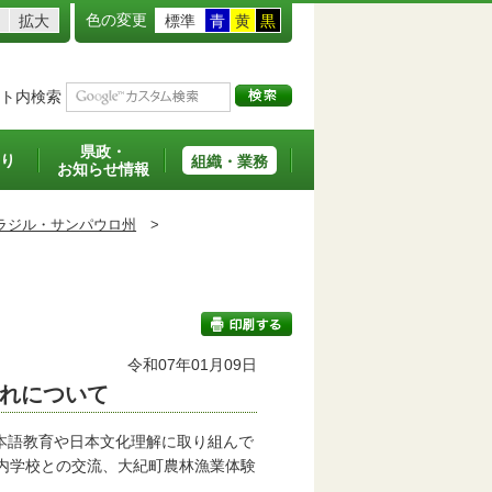
色の変更
拡大
標準
青
黄
黒
ト内検索
県政・
り
組織・業務
お知らせ情報
ラジル・サンパウロ州
>
令和07年01月09日
れについて
印刷する
本語教育や日本文化理解に取り組んで
内学校との交流、大紀町農林漁業体験