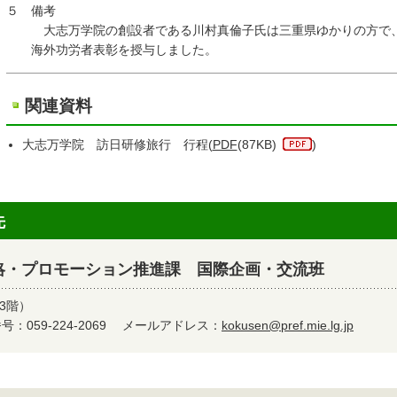
５ 備考
大志万学院の創設者である川村真倫子氏は三重県ゆかりの方で、
海外功労者表彰を授与しました。
関連資料
大志万学院 訪日研修旅行 行程(
PDF
(87KB)
)
先
略・プロモーション推進課 国際企画・交流班
3階）
：059-224-2069
メールアドレス：
kokusen@pref.mie.lg.jp