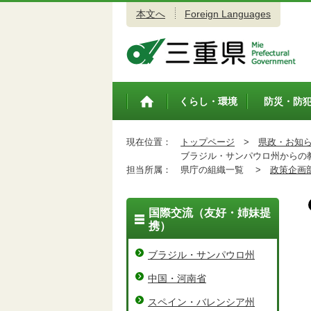
本文へ
Foreign Languages
三重県公式ウェブサイト
くらし・環境
防災・防
トップペ
ージ
現在位置：
トップページ
>
県政・お知
ブラジル・サンパウロ州からの
担当所属：
県庁の組織一覧 >
政策企画
国際交流（友好・姉妹提
携）
ブラジル・サンパウロ州
中国・河南省
スペイン・バレンシア州