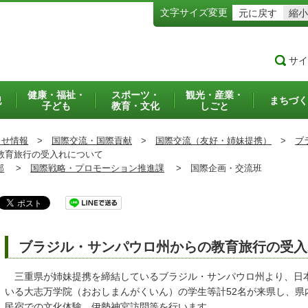
文字サイズ変更
元に戻す
縮小
サイ
健康・福祉・
スポーツ・
観光・産業・
犯
まちづく
子ども
教育・文化
しごと
らせ情報
>
国際交流・国際貢献
>
国際交流（友好・姉妹提携）
>
ブ
教育旅行の受入れについて
部
>
国際戦略・プロモーション推進課
>
国際企画・交流班
ブラジル・サンパウロ州からの教育旅行の受入
三重県が姉妹提携を締結しているブラジル・サンパウロ州より、日
いる大志万学院（おおしまんがくいん）の学生等計52名が来県し、県
民宿での文化体験、伊勢神宮訪問等を行います。