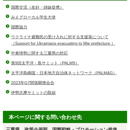
国際交流（友好・姉妹提携）
みえグローカル学生大使
国際協力
ウクライナ避難民の受け入れに対する支援策について
（Support for Ukrainians evacuating to Mie prefecture.）
中東情勢に関する三重県の対応
第9回太平洋・島サミット（PALM9）
太平洋島嶼国・日本地方自治体ネットワーク（PALM&G）
2023年G7関係閣僚会合
伊勢志摩サミットの取組
本ページに関する問い合わせ先
三重県 政策企画部 国際戦略・プロモーション推進