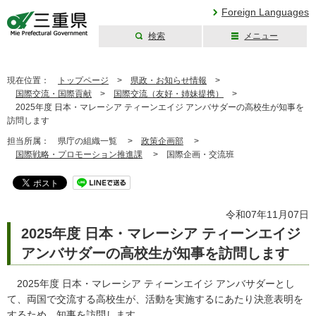
Foreign Languages
検索
メニュー
三重県公式ウェブ
サイト
現在位置：
トップページ
>
県政・お知らせ情報
>
国際交流・国際貢献
>
国際交流（友好・姉妹提携）
>
2025年度 日本・マレーシア ティーンエイジ アンバサダーの高校生が知事を
訪問します
担当所属：
県庁の組織一覧 >
政策企画部
>
国際戦略・プロモーション推進課
>
国際企画・交流班
令和07年11月07日
2025年度 日本・マレーシア ティーンエイジ
アンバサダーの高校生が知事を訪問します
2025年度 日本・マレーシア ティーンエイジ アンバサダーとし
て、両国で交流する高校生が、活動を実施するにあたり決意表明を
するため、知事を訪問します。