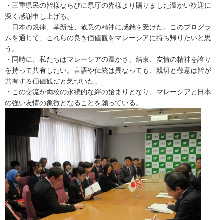
・三重県民の皆様ならびに県庁の皆様より賜りました温かい歓迎に
深く感謝申し上げる。
・日本の規律、革新性、敬意の精神に感銘を受けた。このプログラ
ムを通じて、これらの良き価値観をマレーシアに持ち帰りたいと思
う。
・同時に、私たちはマレーシアの温かさ、結束、友情の精神を誇り
を持って共有したい。言語や伝統は異なっても、親切と敬意は皆が
共有する価値観だと気づいた。
・この交流が両校の永続的な絆の始まりとなり、マレーシアと日本
の強い友情の象徴となることを願っている。