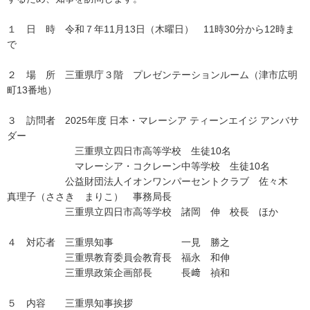
１ 日 時 令和７年11月13日（木曜日） 11時30分から12時ま
で
２ 場 所 三重県庁３階 プレゼンテーションルーム（津市広明
町13番地）
３ 訪問者 2025年度 日本・マレーシア ティーンエイジ アンバサ
ダー
三重県立四日市高等学校 生徒10名
マレーシア・コクレーン中等学校 生徒10名
公益財団法人イオンワンパーセントクラブ 佐々木
真理子（ささき まりこ） 事務局長
三重県立四日市高等学校 諸岡 伸 校長 ほか
４ 対応者 三重県知事 一見 勝之
三重県教育委員会教育長 福永 和伸
三重県政策企画部長 長﨑 禎和
５ 内容 三重県知事挨拶