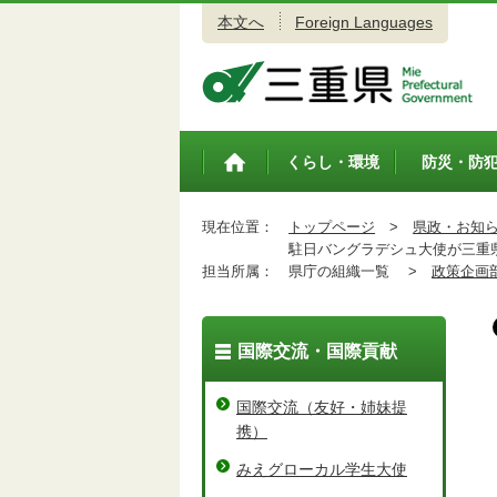
本文へ
Foreign Languages
三重県公式ウェブサイト
くらし・環境
防災・防
トップペ
ージ
現在位置：
トップページ
>
県政・お知
駐日バングラデシュ大使が三重
担当所属：
県庁の組織一覧 >
政策企画
国際交流・国際貢献
国際交流（友好・姉妹提
携）
みえグローカル学生大使