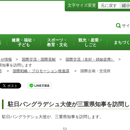
文字サイズ変更
元に戻す
縮小
サイ
健康・福祉・
スポーツ・
観光・産業・
犯
まちづく
子ども
教育・文化
しごと
らせ情報
>
国際交流・国際貢献
>
国際交流（友好・姉妹提携）
>
県知事を訪問します
部
>
国際戦略・プロモーション推進課
>
国際企画・交流班
駐日バングラデシュ大使が三重県知事を訪問し
駐日バングラデシュ大使が、三重県知事を訪問します。
記