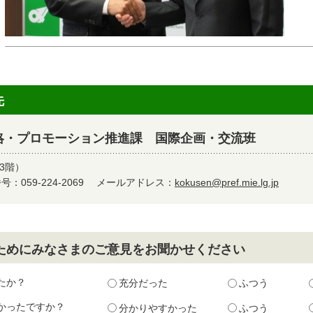
先
略・プロモーション推進課 国際企画・交流班
3階）
：059-224-2069
メールアドレス：
kokusen@pref.mie.lg.jp
ためにみなさまのご意見をお聞かせください
たか？
充分だった
ふつう
かったですか？
分かりやすかった
ふつう