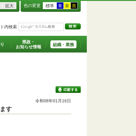
色の変更
拡大
標準
青
黄
黒
ト内検索
県政・
り
組織・業務
お知らせ情報
令和08年01月16日
ます
印刷する