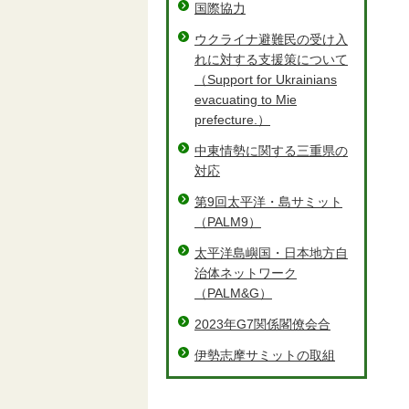
国際協力
ウクライナ避難民の受け入
れに対する支援策について
（Support for Ukrainians
evacuating to Mie
prefecture.）
中東情勢に関する三重県の
対応
第9回太平洋・島サミット
（PALM9）
太平洋島嶼国・日本地方自
治体ネットワーク
（PALM&G）
2023年G7関係閣僚会合
伊勢志摩サミットの取組