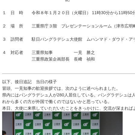
１ 日 時 令和８年１月２０日（火曜日） 11時30分から11時
２ 場 所 三重県庁３階 プレゼンテーションルーム（津市広明
３ 訪問者 駐日バングラデシュ大使館 ムハンマド・ダウド・ア
４ 対応者 三重県知事 一見 勝之
三重県政策企画部長 長﨑 禎和
以下、後日追記 当日の様子
冒頭、一見知事の歓迎挨拶では、次のように述べられました。
県内にはバングラデシュ人が280人居住している。バングラデシュは
れから多くの方が外国で働くのではないかと思っている。
本日、大使に来県していただいたことをきっかけに、交流が深まれば