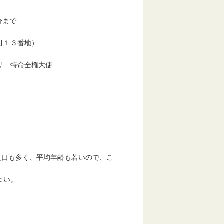
50分まで
町１３番地）
リ 特命全権大使
人口も多く、平均年齢も若いので、こ
よい。