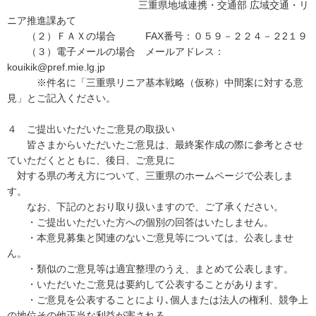
三重県地域連携・交通部 広域交通・リ
ニア推進課あて
（２）ＦＡＸの場合 FAX番号：０５９－２２４－２2１９
（３）電子メールの場合 メールアドレス：
kouikik@pref.mie.lg.jp
※件名に「三重県リニア基本戦略（仮称）中間案に対する意
見」とご記入ください。
４ ご提出いただいたご意見の取扱い
皆さまからいただいたご意見は、最終案作成の際に参考とさせ
ていただくとともに、後日、ご意見に
対する県の考え方について、三重県のホームページで公表しま
す。
なお、下記のとおり取り扱いますので、ご了承ください。
・ご提出いただいた方への個別の回答はいたしません。
・本意見募集と関連のないご意見等については、公表しませ
ん。
・類似のご意見等は適宜整理のうえ、まとめて公表します。
・いただいたご意見は要約して公表することがあります。
・ご意見を公表することにより､個人または法人の権利、競争上
の地位その他正当な利益が害される