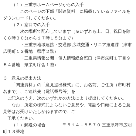
（１）三重県ホームページからの入手
このページの下部「関連資料」に掲載しているファイルを
ダウンロードしてください。
（２）窓口での入手
次の場所で配布しています（※いずれも土、日、祝日を除
く８時３０分から１７時１５分まで）
・三重県地域連携・交通部 広域交通・リニア推進課（津市
広明町１３番地 県庁２階）
・三重県情報公開・個人情報総合窓口（津市栄町１丁目９
５４番地 県栄町庁舎１階）
３ 意見の提出方法
「関連資料」の「意見提出様式」に、お名前、ご住所（市町村
名まで）、ご連絡先（電話番号等）を
ご記入のうえ、次のいずれかの方法により提出してください。
なお、所定の様式によらないご意見や、電話や口頭によるご意
見等はお受けいたしかねますので、ご
了承ください。
（１）郵送の場合 〒５１４－８５７０ 三重県津市広明
町１３番地