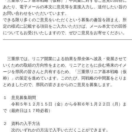
「三重県リニア基本戦略（仮称）」中間案に対するご意見の回答に
あたり、電子メールの本文に意見等を直接入力し、送付したい旨の
お問い合わせをいただいています。
できる限り多くのご意見をいただくという募集の趣旨を踏まえ、所
定の様式に記載する項目をご入力いただけば、メール本文での回答
についてもお受けいたしますので、ぜひご意見をお寄せください。
―――――――――――――――――――――――――――――――
三重県では、リニア開業による効果を県全体へ波及・発展させて
いくための取組の方向性をまとめ、リニアとともに歩む将来のイメ
ージを県民の皆さんと共有するため、「三重県リニア基本戦略（仮
称）」の策定を進めています。このたび、同戦略の中間案をとりま
とめましたので、県民の皆さまからのご意見を募集します。
１ 意見募集期間
令和５年１２月１５日（金）から令和６年１月２２日（月）ま
で（最終日は１７時必着）
２ 資料の入手方法
次のいずれかの方法で入手いただくことができます。