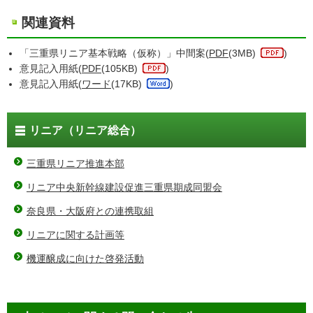
関連資料
「三重県リニア基本戦略（仮称）」中間案(
PDF
(3MB)
)
意見記入用紙(
PDF
(105KB)
)
意見記入用紙(
ワード
(17KB)
)
リニア（リニア総合）
三重県リニア推進本部
リニア中央新幹線建設促進三重県期成同盟会
奈良県・大阪府との連携取組
リニアに関する計画等
機運醸成に向けた啓発活動