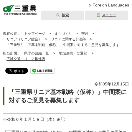
Foreign Languages
検索
メニュー
三重県公式ウェブ
サイト
現在位置：
トップページ
>
まちづくり
>
交通
>
リニア（リニア総合）
>
リニアに関する計画等
>
「三重県リニア基本戦略（仮称）」中間案に対するご意見を募集します
担当所属：
県庁の組織一覧 >
地域連携・交通部 >
広域交通・リニア推進課
令和05年12月15日
「三重県リニア基本戦略（仮称）」中間案に
対するご意見を募集します
―――――――――――――――――――――――――――――――
※令和６年１月１８日（木）追記