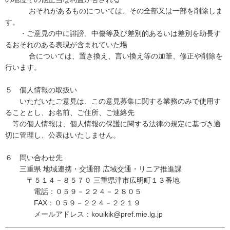
おそれがあるものについては、その全部又は一部を削除しま
す。
・ご意見の中に誹謗、中傷等及び差別的あるいは差別を助長す
るおそれのある表現が含まれていた場
合については、置き換え、言い換え等の加筆、修正や削除を
行います。
５ 個人情報の取扱い
いただいたご意見は、この意見募集に関する業務のみで使用す
ることとし、お名前、ご住所、ご連絡先
等の個人情報は、個人情報の保護に関する法律の規定に基づき適
切に管理し、公表はいたしません。
６ 問い合わせ先
三重県 地域連携・交通部 広域交通・リニア推進課
〒５１４－８５７０ 三重県津市広明町１３番地
電話：０５９－２２４－２８０５
FAX：０５９－２２４－２２１９
メールアドレス：kouikik@pref.mie.lg.jp