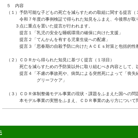
５ 内容
（１）予防可能な子どもの死亡を減らすための取組に関する提言（
令和７年度の事例検証で得られた知見をふまえ、今後県が取り
３点に重点を置いた提言が行われます。
提言１「乳児の安全な睡眠環境の確保に向けた支援」
提言２「てんかんを有する児童生徒への配慮」
提言３「思春期の自殺予防に向けたＡＣＥｓ対策と包括的性教
（２）ＣＤＲから得られた知見に基づく提言（１項目）
死亡を減らすための予防策以外に取り組むべき内容として、以
提言４「不慮の事故死や、病気による突然死によって「喪失経
グリーフケア」
（３）ＣＤＲ体制整備モデル事業の現状・課題をふまえた国への問
本モデル事業の実態をふまえ、ＣＤＲ事業のあり方について問
先