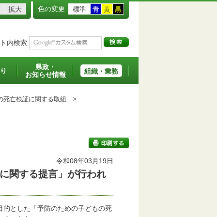
色の変更
拡大
標準
青
黄
黒
ト内検索
県政・
り
組織・業務
お知らせ情報
の死亡検証に関する取組
>
令和08年03月19日
に関する提言」が行われ
印刷する
目的とした「予防のための子どもの死