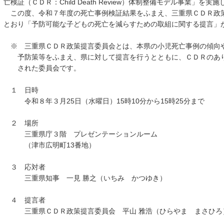
亡検証（ＣＤＲ：Child Death Review）体制整備モデル事業」を実
この度、令和７年度の死亡事例検証結果をふまえ、三重県ＣＤＲ政
とおり「予防可能な子どもの死亡を減らすための取組に関する提言」
※ 三重県ＣＤＲ政策提言委員会とは、本県の小児死亡事例の傾向
予防策等をふまえ、県に対して提言を行うとともに、ＣＤＲのあり
された委員会です。
１ 日時
令和８年３月25日（水曜日）15時10分から15時25分まで
２ 場所
三重県庁３階 プレゼンテーションルーム
（津市広明町13番地）
３ 応対者
三重県知事 一見 勝之（いちみ かつゆき）
４ 提言者
三重県ＣＤＲ政策提言委員会 平山 雅浩（ひらやま まさひろ）