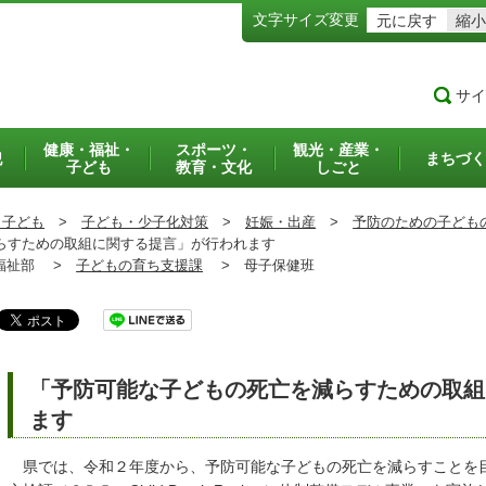
文字サイズ変更
元に戻す
縮小
サイ
健康・福祉・
スポーツ・
観光・産業・
犯
まちづく
子ども
教育・文化
しごと
・子ども
>
子ども・少子化対策
>
妊娠・出産
>
予防のための子ども
すための取組に関する提言」が行われます
祉部 >
子どもの育ち支援課
>
母子保健班
「予防可能な子どもの死亡を減らすための取組
ます
県では、令和２年度から、予防可能な子どもの死亡を減らすことを