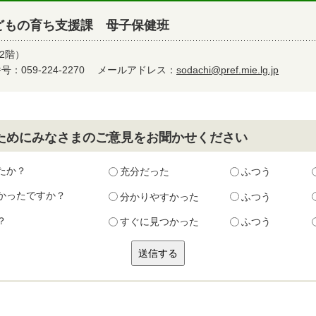
どもの育ち支援課 母子保健班
2階）
：059-224-2270
メールアドレス：
sodachi@pref.mie.lg.jp
ためにみなさまのご意見をお聞かせください
たか？
充分だった
ふつう
かったですか？
分かりやすかった
ふつう
？
すぐに見つかった
ふつう