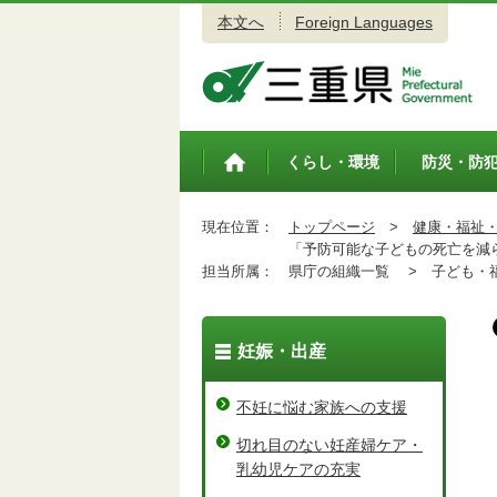
本文へ
Foreign Languages
三重県公式ウェブサイト
くらし・環境
防災・防
トップペ
ージ
現在位置：
トップページ
>
健康・福祉
「予防可能な子どもの死亡を減ら
担当所属：
県庁の組織一覧 >
子ども・福
妊娠・出産
不妊に悩む家族への支援
切れ目のない妊産婦ケア・
乳幼児ケアの充実